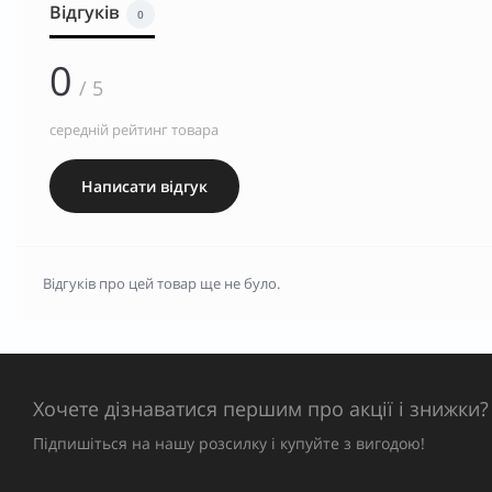
Відгуків
0
0
/ 5
середній рейтинг товара
Написати відгук
Відгуків про цей товар ще не було.
Хочете дізнаватися першим про акції і знижки?
Підпишіться на нашу розсилку і купуйте з вигодою!