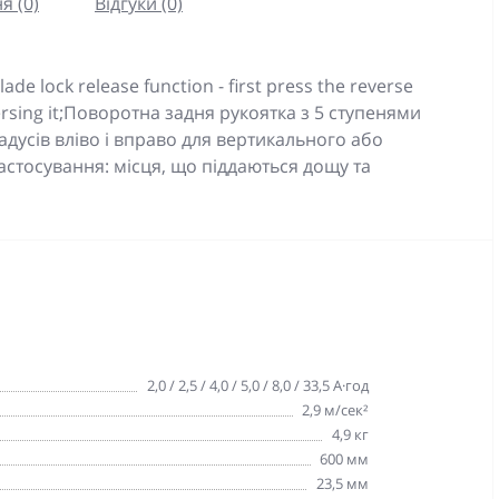
я (0)
Відгуки (0)
 lock release function - first press the reverse
versing it;Поворотна задня рукоятка з 5 ступенями
дусів вліво і вправо для вертикального або
застосування: місця, що піддаються дощу та
2,0 / 2,5 / 4,0 / 5,0 / 8,0 / 33,5 А·год
2,9 м/сек²
4,9 кг
600 мм
23,5 мм