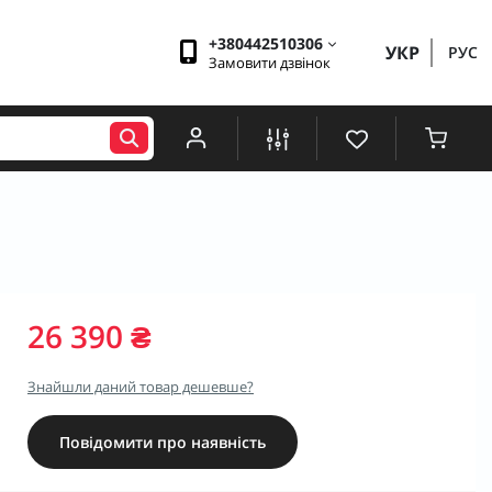
+380442510306
УКР
РУС
Замовити дзвінок
26 390 ₴
Знайшли даний товар дешевше?
Повідомити про наявність