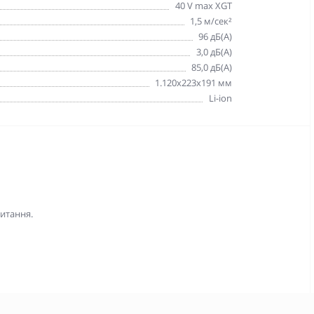
40 V max XGT
1,5 м/сек²
96 дБ(A)
3,0 дБ(A)
85,0 дБ(A)
1.120x223x191 мм
Li-ion
питання.