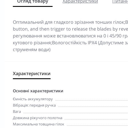
Огляд товару
Характеристики
Питанн
Оптимальний для гладкого зрізання тонших гілок;Blade
button, and then trigger to release the blades by re
регулювання може встановлюватися на 0 і 45/90 гра
кутового різання;Вологостійкість IPX4 (Допустиме 
струменям води)
Характеристики
Основні характеристики
Ємність аккумулятору
Вібрація: передня ручка
Вага
Довжина ріжучого полотна
Максимальна товщина гілок