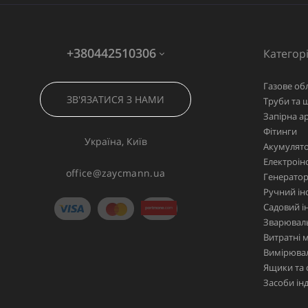
+380442510306
Категорі
Газове об
ЗВ'ЯЗАТИСЯ З НАМИ
Труби та 
Запірна а
Фітинги
Україна, Київ
Акумулято
Електроін
office@zaycmann.ua
Генерато
Ручний ін
Садовий і
Зварювал
Витратні 
Вимірювал
Ящики та 
Засоби ін