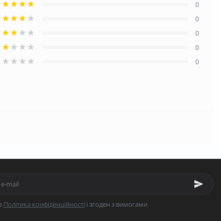
0
0
0
0
0
в
Політика конфіденційності
і згоден з вимогами