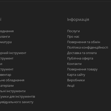
ї
Інформація
ладнання
Послуги
шланги
Про нас
рматура
Повернення та обмін
Політика конфіденційності
рний інструмент
Доставка та оплата
струмент
Публічна оферта
ри
Контакти
струмент
Повернення товару
нвентар
Карта сайту
ьне обладнання
Виробники
матеріали
Акції
ьні інструменти
сумки для інструментів
дивідуального захисту