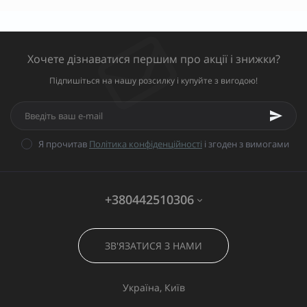
Хочете дізнаватися першим про акції і знижки?
Підпишіться на нашу розсилку і купуйте з вигодою!
Я прочитав
Політика конфіденційності
і згоден з вимогами
+380442510306
ЗВ'ЯЗАТИСЯ З НАМИ
Україна, Київ