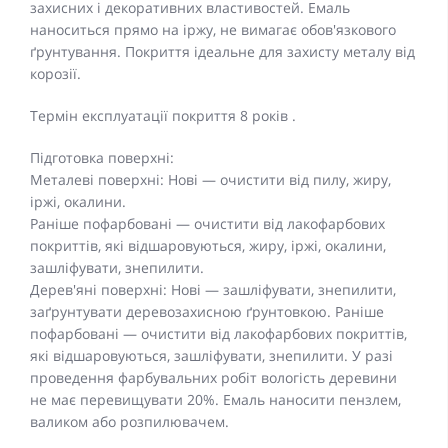
захисних і декоративних властивостей. Емаль
наноситься прямо на іржу, не вимагає обов'язкового
ґрунтування. Покриття ідеальне для захисту металу від
корозії.
Термін експлуатації покриття 8 років .
Підготовка поверхні:
Металеві поверхні: Нові — очистити від пилу, жиру,
іржі, окалини.
Раніше пофарбовані — очистити від лакофарбових
покриттів, які відшаровуються, жиру, іржі, окалини,
зашліфувати, знепилити.
Дерев'яні поверхні: Нові — зашліфувати, знепилити,
заґрунтувати деревозахисною ґрунтовкою. Раніше
пофарбовані — очистити від лакофарбових покриттів,
які відшаровуються, зашліфувати, знепилити. У разі
проведення фарбувальних робіт вологість деревини
не має перевищувати 20%. Емаль наносити пензлем,
валиком або розпилювачем.