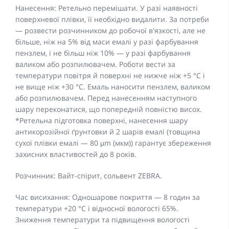
Нанесення: Ретельно перемішати. У разі наявності
поверхневої плівки, її необхідно видалити. За потреби
— розвести розчинником до робочої в'язкості, але не
більше, ніж на 5% від маси емалі у разі фарбування
пензлем, і не більш ніж 10% — у разі фарбування
валиком або розпилювачем. Роботи вести за
температури повітря й поверхні не нижче ніж +5 °C і
не вище ніж +30 °C. Емаль наносити пензлем, валиком
або розпилювачем. Перед нанесенням наступного
шару переконатися, що попередній повністю висох.
*Ретельна підготовка поверхні, нанесення шару
антикорозійної ґрунтовки й 2 шарів емалі (товщина
сухої плівки емалі — 80 μm (мкм)) гарантує збереження
захисних властивостей до 8 років.
Розчинник: Вайт-спірит, сольвент ZEBRA.
Час висихання: Одношарове покриття — 8 годин за
температури +20 °C і відносної вологості 65%.
Зниження температури та підвищення вологості