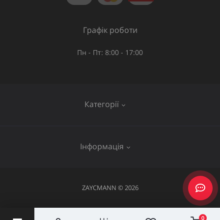
Графік роботи
Пн - Пт: 8:00 - 17:00
Категорії
Газове обладнання
Інформація
Труби та шланги
Запірна арматура
Послуги
ZAYCMANN © 2026
Фітинги
Про нас
Акумуляторний інструмент
0
Повернення та обмін