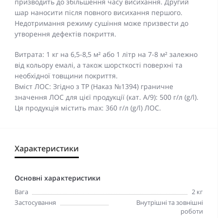
призводить до збільшення часу висихання. Другий
шар наносити після повного висихання першого.
Недотримання режиму сушіння може призвести до
утворення дефектів покриття.
Витрата: 1 кг на 6,5-8,5 м² або 1 літр на 7-8 м² залежно
від кольору емалі, а також шорсткості поверхні та
необхідної товщини покриття.
Вміст ЛОС: Згідно з ТР (Наказ №1394) граничне
значення ЛОС для цієї продукції (кат. А/9): 500 г/л (g/l).
Ця продукція містить max: 360 г/л (g/l) ЛОС.
Характеристики
Основні характеристики
Вага
2 кг
Застосування
Внутрішні та зовнішні
роботи