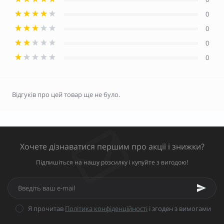
0
0
0
0
Відгуків про цей товар ще не було.
Хочете дізнаватися першим про акції і знижки?
Підпишіться на нашу розсилку і купуйте з вигодою!
Я прочитав
Політика конфіденційності
і згоден з вимогами