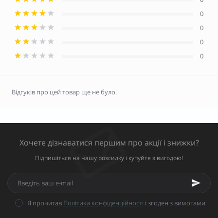
0
0
0
0
Відгуків про цей товар ще не було.
Хочете дізнаватися першим про акції і знижки?
Підпишіться на нашу розсилку і купуйте з вигодою!
Я прочитав
Політика конфіденційності
і згоден з вимогами