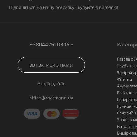
Підпишіться на нашу розсилку і купуйте з вигодою!
+380442510306
Категорі
Газове об
ЗВ'ЯЗАТИСЯ З НАМИ
Труби та 
Запірна а
Фітинги
Україна, Київ
Акумулято
Електроін
office@zaycmann.ua
Генерато
Ручний ін
Садовий і
Зварювал
Витратні 
Вимірювал