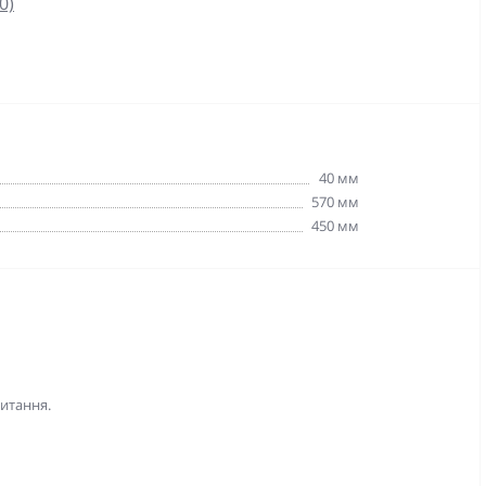
0)
40 мм
570 мм
450 мм
питання.