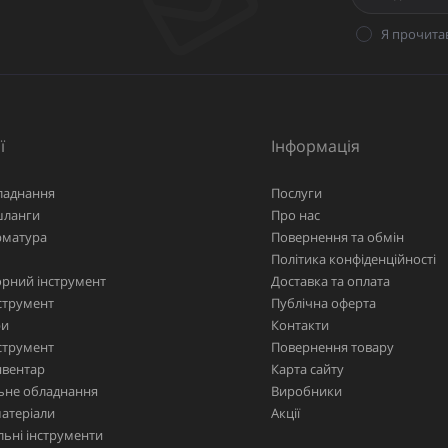
Я прочита
ї
Інформація
ладнання
Послуги
шланги
Про нас
рматура
Повернення та обмін
Політика конфіденційності
рний інструмент
Доставка та оплата
струмент
Публічна оферта
ри
Контакти
струмент
Повернення товару
нвентар
Карта сайту
ьне обладнання
Виробники
матеріали
Акції
ьні інструменти