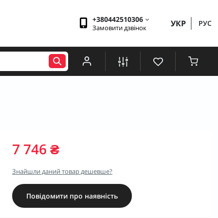
+380442510306
УКР
РУС
Замовити дзвінок
7 746 ₴
Знайшли даний товар дешевше?
Повідомити про наявність