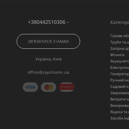
+380442510306
Категорі
Газове об
ЗВ'ЯЗАТИСЯ З НАМИ
Труби та 
Запірна а
Фітинги
Україна, Київ
Акумулято
Електроін
office@zaycmann.ua
Генерато
Ручний ін
Садовий і
Зварювал
Витратні 
Вимірювал
Ящики та 
Засоби ін