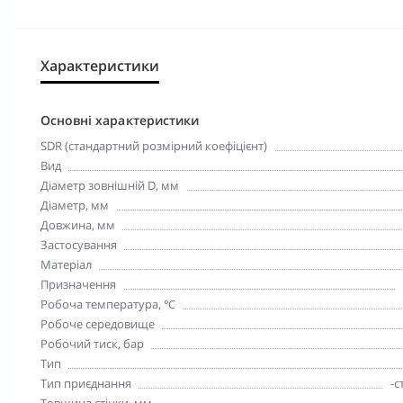
Характеристики
Основні характеристики
SDR (стандартний розмірний коефіцієнт)
Вид
Діаметр зовнішній D, мм
Діаметр, мм
Довжина, мм
Застосування
Матеріал
Призначення
Робоча температура, ℃
Робоче середовище
Робочий тиск, бар
Тип
Тип приєднання
-с
Товщина стінки, мм