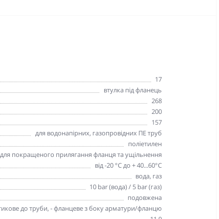
17
втулка під фланець
268
200
157
для водонапірних, газопровідних ПЕ труб
поліетилен
для покращеного прилягання фланця та ущільнення
від -20 °C до + 40...60°C
вода, газ
10 bar (вода) / 5 bar (газ)
подовжена
тикове до труби, - фланцеве з боку арматури/фланцю
11,9