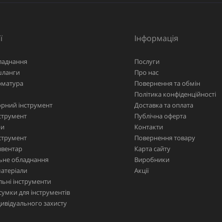
ї
Інформація
ладнання
Послуги
шланги
Про нас
рматура
Повернення та обмін
Політика конфіденційності
рний інструмент
Доставка та оплата
струмент
Публічна оферта
ри
Контакти
струмент
Повернення товару
нвентар
Карта сайту
ьне обладнання
Виробники
матеріали
Акції
ьні інструменти
сумки для інструментів
дивідуального захисту