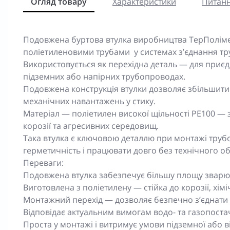
Огляд товару
Характеристики
Питанн
Подовжена буртова втулка виробництва ТерПоліме
поліетиленовими трубами у системах з’єднання тр
Використовується як перехідна деталь — для приєд
підземних або напірних трубопроводах.
Подовжена конструкція втулки дозволяє збільшити
механічних навантажень у стику.
Матеріал — поліетилен високої щільності PE100 — за
корозії та агресивних середовищ.
Така втулка є ключовою деталлю при монтажі трубо
герметичність і працювати довго без технічного о
Переваги:
Подовжена втулка забезпечує більшу площу зварюв
Виготовлена з поліетилену — стійка до корозії, х
Монтажний перехід — дозволяє безпечно з’єднати
Відповідає актуальним вимогам водо- та газопоста
Проста у монтажі і витримує умови підземної або в