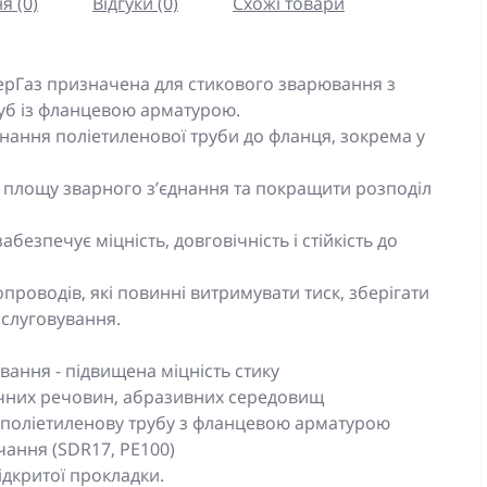
я (0)
Відгуки (0)
Схожі товари
рГаз призначена для стикового зварювання з
уб із фланцевою арматурою.
нання поліетиленової труби до фланця, зокрема у
 площу зварного з’єднання та покращити розподіл
безпечує міцність, довговічність і стійкість до
проводів, які повинні витримувати тиск, зберігати
бслуговування.
ання - підвищена міцність стику
імічних речовин, абразивних середовищ
 поліетиленову трубу з фланцевою арматурою
чання (SDR17, PE100)
ідкритої прокладки.