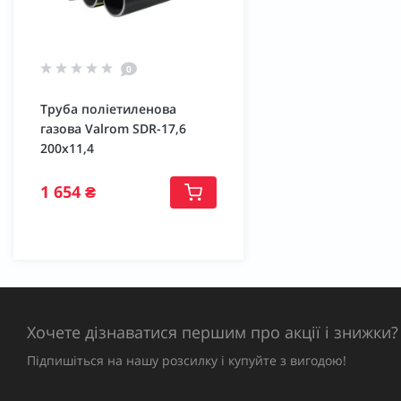
0
Труба поліетиленова
газова Valrom SDR-17,6
200х11,4
1 654 ₴
Хочете дізнаватися першим про акції і знижки?
Підпишіться на нашу розсилку і купуйте з вигодою!