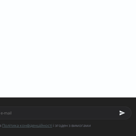
в
Політика конфіденційності
і згоден з вимогами