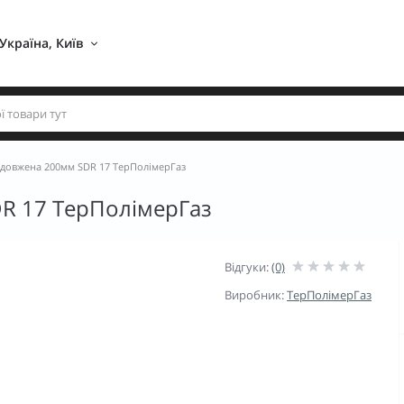
Україна, Київ 
одовжена 200мм SDR 17 ТерПолімерГаз
R 17 ТерПолімерГаз
Відгуки:
(0)
Виробник:
ТерПолімерГаз