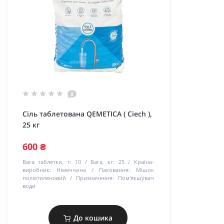
0
Сіль таблетована QEMETICA ( Ciech ),
25 кг
600 ₴
Вага таблетки, г:
10
Вага, кг:
25
Країна-
виробник:
Німеччина
Паковання:
Мішок
поліетиленовий
Призначення:
Пом'якшувач
води
До кошика