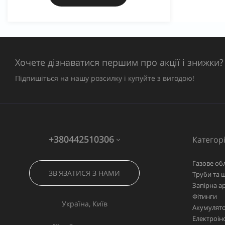
Хочете дізнаватися першим про акції і знижки?
Підпишіться на нашу розсилку і купуйте з вигодою!
+380442510306
Категорі
Газове об
ЗВ'ЯЗАТИСЯ З НАМИ
Труби та 
Запірна а
Фітинги
Україна, Київ
Акумулято
Електроін