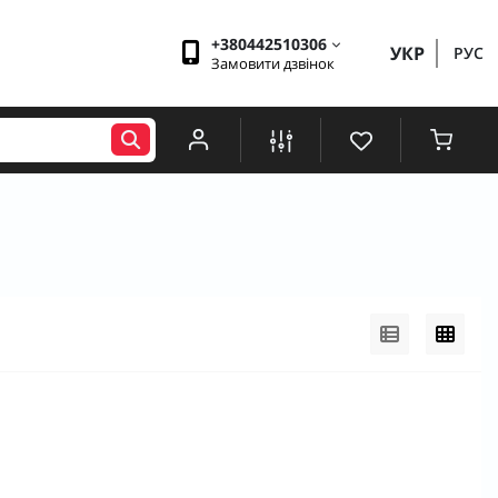
+380442510306
УКР
РУС
Замовити дзвінок