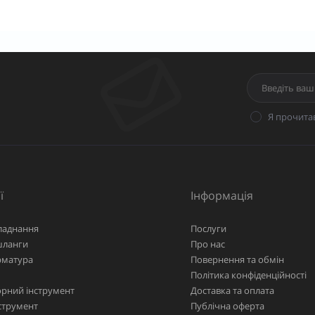
Я прочита
ї
Інформація
ладнання
Послуги
шланги
Про нас
рматура
Повернення та обмін
Політика конфіденційності
рний інструмент
Доставка та оплата
струмент
Публічна оферта