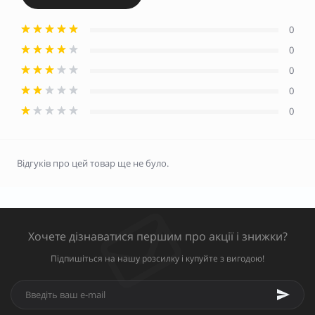
0
0
0
0
0
Відгуків про цей товар ще не було.
Хочете дізнаватися першим про акції і знижки?
Підпишіться на нашу розсилку і купуйте з вигодою!