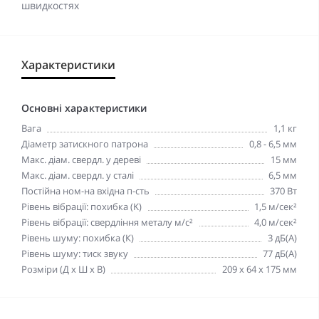
швидкостях
Характеристики
Основні характеристики
Вага
1,1 кг
Діаметр затискного патрона
0,8 - 6,5 мм
Макс. діам. свердл. у дереві
15 мм
Макс. діам. свердл. у сталі
6,5 мм
Постійна ном-на вхідна п-сть
370 Вт
Рівень вібрації: похибка (K)
1,5 м/сек²
Рівень вібрації: свердління металу м/с²
4,0 м/сек²
Рівень шуму: похибка (К)
3 дБ(A)
Рівень шуму: тиск звуку
77 дБ(A)
Розміри (Д х Ш х В)
209 x 64 x 175 мм