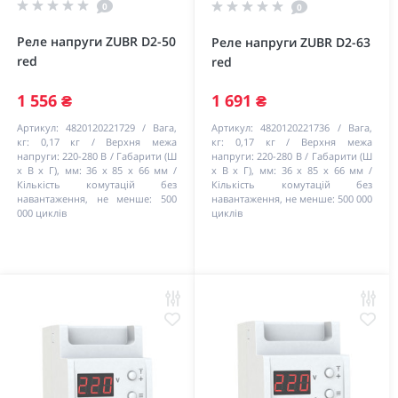
0
0
Реле напруги ZUBR D2-50
Реле напруги ZUBR D2-63
red
red
1 556 ₴
1 691 ₴
Артикул:
4820120221729
Вага,
Артикул:
4820120221736
Вага,
кг:
0,17 кг
Верхня межа
кг:
0,17 кг
Верхня межа
напруги:
220-280 В
Габарити (Ш
напруги:
220-280 В
Габарити (Ш
х В х Г), мм:
36 х 85 х 66 мм
х В х Г), мм:
36 х 85 х 66 мм
Кількість комутацій без
Кількість комутацій без
навантаження, не менше:
500
навантаження, не менше:
500 000
000 циклів
циклів