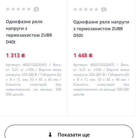
0
0
Однофазне реле
Однофазне реле напруги
напруги з
з термозахистом ZUBR
термозахистом ZUBR
D50t
D40t
1 313 ₴
1 448 ₴
Артикул:
4820120220463
Вага,
Артикул:
4820120220470
Вага,
кг:
0,21 кг ±10%
Верхня межа
кг:
0,21 кг ±10%
Верхня межа
напруги:
220-280 В
Габарити (Ш
напруги:
220-280 В
Габарити (Ш
х В х Г), мм:
53 х 85 х 66 мм
х В х Г), мм:
53 х 85 х 66 мм
Кількість комутацій без
Кількість комутацій без
навантаження, не менше:
500
навантаження, не менше:
500 000
000 циклів
циклів
Показати ще