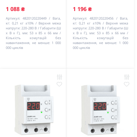
1 088 ₴
1 196 ₴
Артикул:
4820120220449
Вага,
Артикул:
4820120220456
Вага,
кг:
0,21 кг ±10%
Верхня межа
кг:
0,21 кг ±10%
Верхня межа
напруги:
220-280 В
Габарити (Ш
напруги:
220-280 В
Габарити (Ш
х В х Г), мм:
53 х 85 х 66 мм
х В х Г), мм:
53 х 85 х 66 мм
Кількість комутацій без
Кількість комутацій без
навантаження, не менше:
1 000
навантаження, не менше:
1 000
000 циклів
000 циклів