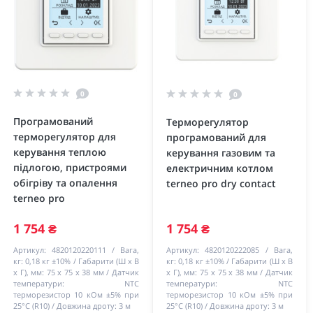
0
0
Програмований
Терморегулятор
терморегулятор для
програмований для
керування теплою
керування газовим та
підлогою, пристроями
електричним котлом
обігріву та опалення
terneo pro dry contact
terneo pro
1 754 ₴
1 754 ₴
Артикул:
4820120220111
Вага,
Артикул:
4820120222085
Вага,
кг:
0,18 кг ±10%
Габарити (Ш х В
кг:
0,18 кг ±10%
Габарити (Ш х В
х Г), мм:
75 х 75 х 38 мм
Датчик
х Г), мм:
75 х 75 х 38 мм
Датчик
температури:
NTC
температури:
NTC
терморезистор 10 кОм ±5% при
терморезистор 10 кОм ±5% при
25°С (R10)
Довжина дроту:
3 м
25°С (R10)
Довжина дроту:
3 м