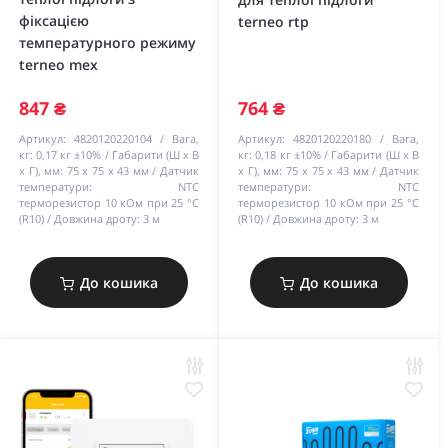
фіксацією
terneo rtp
температурного режиму
terneo mex
847 ₴
764 ₴
Артикул:
4820120220104
Вага,
Артикул:
4820120220180
Вага,
кг:
0,17 кг ±10%
Габарити (Ш х В
кг:
0,18 кг ±10%
Габарити (Ш х В
х Г), мм:
75 х 75 х 43 мм
Датчик
х Г), мм:
75 х 75 х 43 мм
Датчик
температури:
NTC
температури:
NTC
терморезистор 10 кОм при 25 °С
терморезистор 10 кОм при 25 °С
(R10)
Довжина дроту:
3 м
(R10)
Довжина дроту:
3 м
До кошика
До кошика