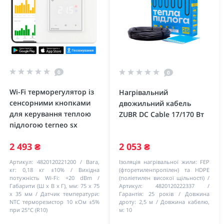
0
0
Wi-Fi терморегулятор із
Нагрівальний
сенсорними кнопками
двожильний кабель
для керування теплою
ZUBR DC Cable 17/170 Вт
підлогою terneo sx
2 493 ₴
2 053 ₴
Артикул:
4820120221200
Вага,
Ізоляція нагрівальної жили:
FEP
кг:
0,18 кг ±10%
Вихідна
(фторетиленпропілен) та HDPE
потужність Wi-Fi:
+20 dBm
(поліетилен високої щільності)
Габарити (Ш х В х Г), мм:
75 х 75
Артикул:
4820120222337
х 35 мм
Датчик температури:
Гарантія:
25 років
Довжина
NTC терморезистор 10 кОм ±5%
дроту:
2,5 м
Довжина кабелю,
при 25°С (R10)
м:
10