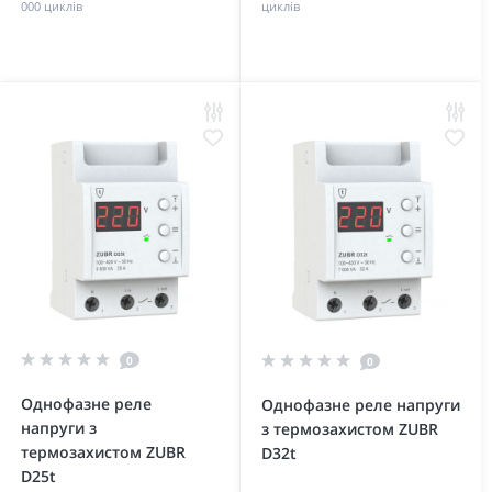
000 циклів
циклів
0
0
Однофазне реле
Однофазне реле напруги
напруги з
з термозахистом ZUBR
термозахистом ZUBR
D32t
D25t