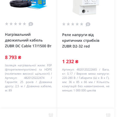
0
0
Нагрівальний
Реле напруги від
двожильний кабель
критичних стрибків
ZUBR DC Cable 17/1500 Вт
ZUBR D2-32 red
8 793 ₴
1 232 ₴
Ізоляція нагрівальної жили:
FEP
(фторетиленпропілен) та HDPE
Артикул:
4820120222665
Вага,
(поліетилен високої щільності)
кг:
0,17
Верхня межа напруги:
Артикул:
4820120222474
220-280 В
Габарити (Ш х В х Г),
Гарантія:
25 років
Довжина
мм:
36 х 85 х 66 мм
Кількість
дроту:
2,5 м
Довжина кабелю,
комутацій без навантаження, не
м:
89
менше:
1 000 000 циклів