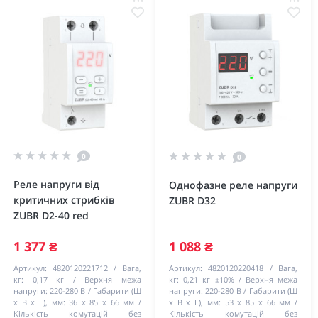
0
0
Реле напруги від
Однофазне реле напруги
критичних стрибків
ZUBR D32
ZUBR D2-40 red
1 377 ₴
1 088 ₴
Артикул:
4820120221712
Вага,
Артикул:
4820120220418
Вага,
кг:
0,17 кг
Верхня межа
кг:
0,21 кг ±10%
Верхня межа
напруги:
220-280 В
Габарити (Ш
напруги:
220-280 В
Габарити (Ш
х В х Г), мм:
36 х 85 х 66 мм
х В х Г), мм:
53 х 85 х 66 мм
Кількість комутацій без
Кількість комутацій без