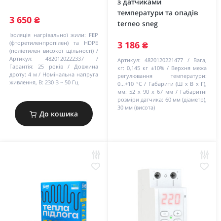
з датчиками
температури та опадів
3 650 ₴
terneo sneg
Ізоляція нагрівальної жили:
FEP
(фторетиленпропілен) та HDPE
3 186 ₴
(поліетилен високої щільності)
Артикул:
4820120222337
Артикул:
4820120221477
Вага,
Гарантія:
25 років
Довжина
кг:
0,145 кг ±10%
Верхня межа
дроту:
4 м
Номінальна напруга
регулювання температури:
живлення, В:
230 В ~ 50 Гц
0...+10 °С
Габарити (Ш х В х Г),
мм:
52 х 90 х 67 мм
Габаритні
розміри датчика:
60 мм (діаметр),
30 мм (висота)
До кошика