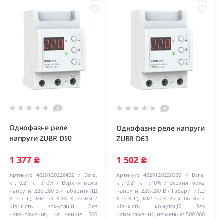
0
0
Однофазне реле
Однофазне реле напруги
напруги ZUBR D50
ZUBR D63
1 377 ₴
1 502 ₴
Артикул:
4820120220432
Вага,
Артикул:
4820120220388
Вага,
кг:
0,21 кг ±10%
Верхня межа
кг:
0,21 кг ±10%
Верхня межа
напруги:
220-280 В
Габарити (Ш
напруги:
220-280 В
Габарити (Ш
х В х Г), мм:
53 х 85 х 66 мм
х В х Г), мм:
53 х 85 х 66 мм
Кількість комутацій без
Кількість комутацій без
навантаження, не менше:
500
навантаження, не менше:
500 000