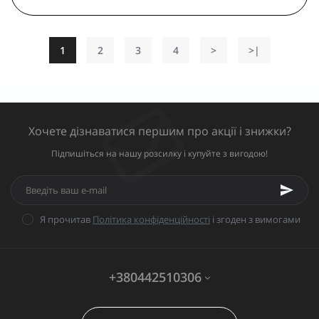
1
2
3
4
>
>|
Хочете дізнаватися першим про акції і знижки?
Підпишіться на нашу розсилку і купуйте з вигодою!
Я прочитав
Політика конфіденційності
і згоден з вимогами
+380442510306