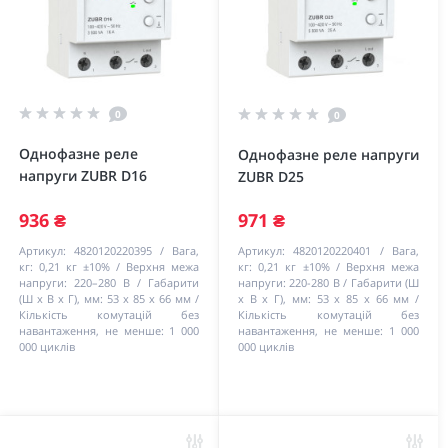
0
0
Однофазне реле
Однофазне реле напруги
напруги ZUBR D16
ZUBR D25
936 ₴
971 ₴
Артикул:
4820120220395
Вага,
Артикул:
4820120220401
Вага,
кг:
0,21 кг ±10%
Верхня межа
кг:
0,21 кг ±10%
Верхня межа
напруги:
220–280 В
Габарити
напруги:
220-280 В
Габарити (Ш
(Ш х В х Г), мм:
53 х 85 х 66 мм
х В х Г), мм:
53 х 85 х 66 мм
Кількість комутацій без
Кількість комутацій без
навантаження, не менше:
1 000
навантаження, не менше:
1 000
000 циклів
000 циклів