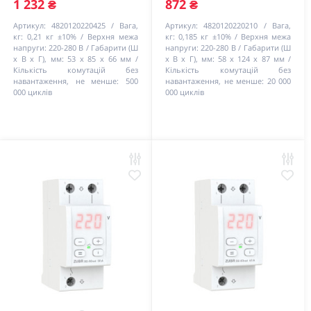
1 232 ₴
872 ₴
Артикул:
4820120220425
Вага,
Артикул:
4820120220210
Вага,
кг:
0,21 кг ±10%
Верхня межа
кг:
0,185 кг ±10%
Верхня межа
напруги:
220-280 В
Габарити (Ш
напруги:
220-280 В
Габарити (Ш
х В х Г), мм:
53 х 85 х 66 мм
х В х Г), мм:
58 х 124 х 87 мм
Кількість комутацій без
Кількість комутацій без
навантаження, не менше:
500
навантаження, не менше:
20 000
000 циклів
000 циклів