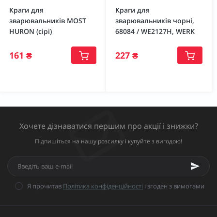
Краги для
Краги для
зварювальників MOST
зварювальників чорні,
HURON (сірі)
68084 / WE2127H, WERK
161 ₴
227 ₴
Хочете дізнаватися першим про акції і знижки?
Підпишіться на нашу розсилку і купуйте з вигодою!
Я прочитав
Політика конфіденційності
і згоден з вимогами