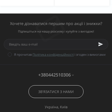
Хочете дізнаватися першим про акції і знижки?
Підпишіться на нашу розсилку і купуйте з вигодою!
Я прочитав
Політика конфіденційності
і згоден з вимогами
+380442510306
ЗВ'ЯЗАТИСЯ З НАМИ
Україна, Київ