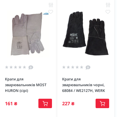
0
0
Краги для
Краги для
зварювальників MOST
зварювальників чорні,
HURON (сірі)
68084 / WE2127H, WERK
161 ₴
227 ₴