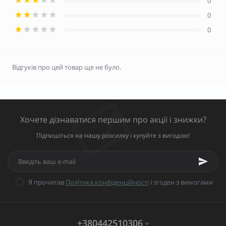
0
0
0
Відгуків про цей товар ще не було.
Хочете дізнаватися першим про акції і знижки?
Підпишіться на нашу розсилку і купуйте з вигодою!
Я прочитав
Політика конфіденційності
і згоден з вимогами
+380442510306