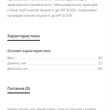
зварювання заповнюють і облицювальних проходів
стиків труб класом міцності до API 5LX56 і кореневих
проходів класом міцності до API 5LX70.
Характеристики
Основні характеристики
Вага
4,5
Діаметр, мм
2,5
Довжина, мм
350
Питання (0)
Немає питань про даний товар, станьте першим і задайте