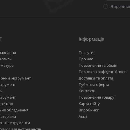
Я прочита
ї
Інформація
ладнання
Послуги
шланги
Про нас
рматура
Повернення та обмін
Політика конфіденційності
рний інструмент
Доставка та оплата
струмент
Публічна оферта
ри
Контакти
струмент
Повернення товару
нвентар
Карта сайту
ьне обладнання
Виробники
матеріали
Акції
ьні інструменти
сумки для інструментів