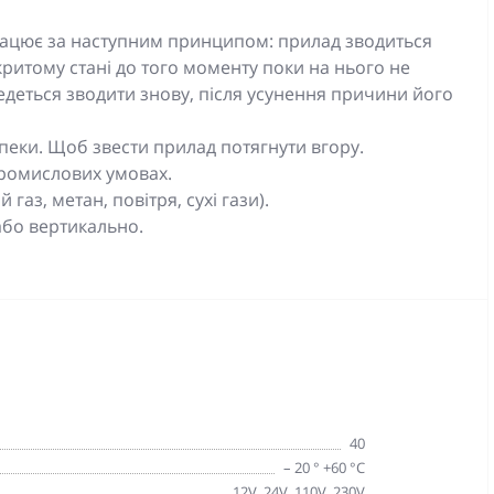
рацює за наступним принципом: прилад зводиться
критому стані до того моменту поки на нього не
ведеться зводити знову, після усунення причини його
пеки. Щоб звести прилад потягнути вгору.
промислових умовах.
аз, метан, повітря, сухі гази).
бо вертикально.
40
– 20 ° +60 °С
12V, 24V, 110V, 230V