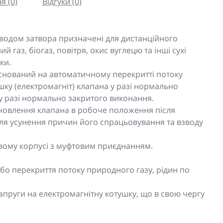
я (0)
Відгуки (0)
зводом затвора призначені для дистанційного
 газ, біогаз, повітря, окис вуглецю та інші сухі
ки.
аснований на автоматичному перекритті потоку
ку (електромагніт) клапана у разі нормально
 у разі нормально закритого виконання.
ановлення клапана в робоче положення після
я усунення причин його спрацьовування та взводу
вому корпусі з муфтовим приєднанням.
бо перекриття потоку природного газу, рідин по
пруги на електромагнітну котушку, що в свою чергу