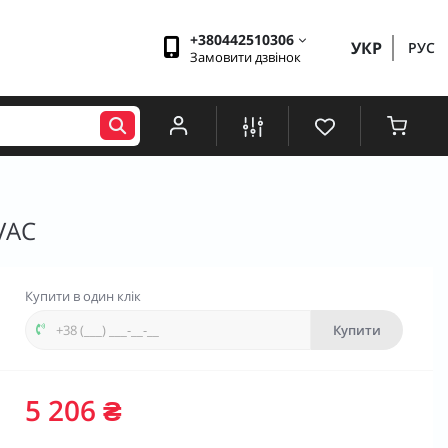
+380442510306
УКР
РУС
Замовити дзвінок
VAC
Купити в один клік
Купити
5 206 ₴