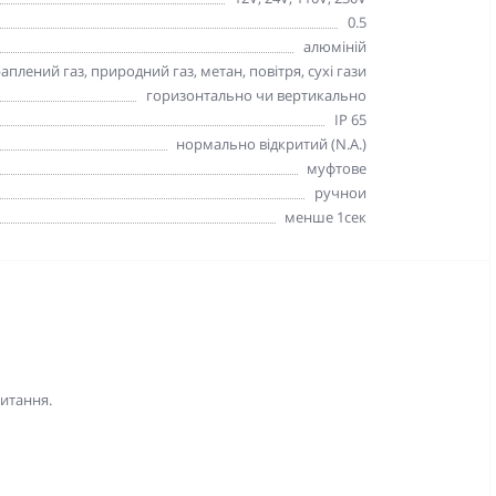
0.5
алюміній
аплений газ, природний газ, метан, повітря, сухі гази
горизонтально чи вертикально
IP 65
нормально відкритий (N.A.)
муфтове
ручнои
менше 1сек
питання.