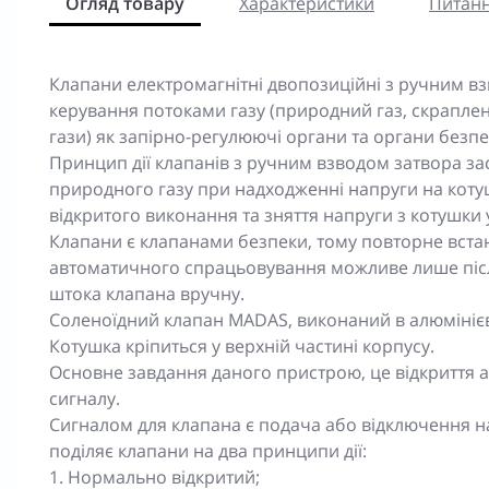
Огляд товару
Характеристики
Питанн
Клапани електромагнітні двопозиційні з ручним в
керування потоками газу (природний газ, скраплений
гази) як запірно-регулюючі органи та органи безпе
Принцип дії клапанів з ручним взводом затвора з
природного газу при надходженні напруги на котуш
відкритого виконання та зняття напруги з котушки
Клапани є клапанами безпеки, тому повторне вст
автоматичного спрацьовування можливе лише післ
штока клапана вручну.
Соленоїдний клапан MADAS, виконаний в алюмініє
Котушка кріпиться у верхній частині корпусу.
Основне завдання даного пристрою, це відкриття а
сигналу.
Сигналом для клапана є подача або відключення на
поділяє клапани на два принципи дії:
1. Нормально відкритий;