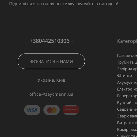
Підпишіться на нашу розсилку і купуйте з вигодою!
+380442510306
Категорі
Газове об
ЗВ'ЯЗАТИСЯ З НАМИ
Труби та 
Запірна а
Фітинги
Україна, Київ
Акумулято
Електроін
office@zaycmann.ua
Генерато
Ручний ін
Садовий і
Зварювал
Витратні 
Вимірювал
Ящики та 