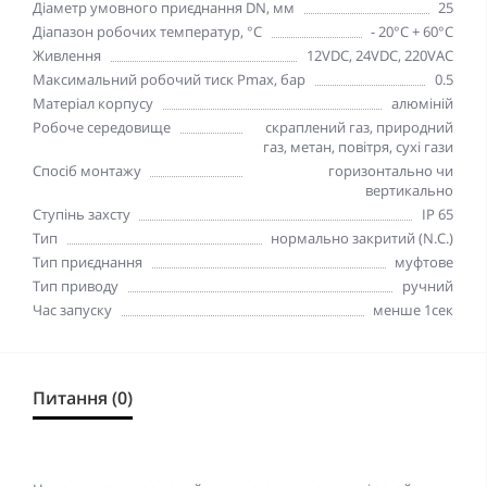
Діаметр умовного приєднання DN, мм
25
Діапазон робочих температур, °С
- 20°С + 60°С
Живлення
12VDC, 24VDC, 220VAC
Максимальний робочий тиск Pmax, бар
0.5
Матеріал корпусу
алюміній
Робоче середовище
скраплений газ, природний
газ, метан, повітря, сухі гази
Спосіб монтажу
горизонтально чи
вертикально
Ступінь захсту
IP 65
Тип
нормально закритий (N.C.)
Тип приєднання
муфтове
Тип приводу
ручний
Час запуску
менше 1сек
Питання (0)