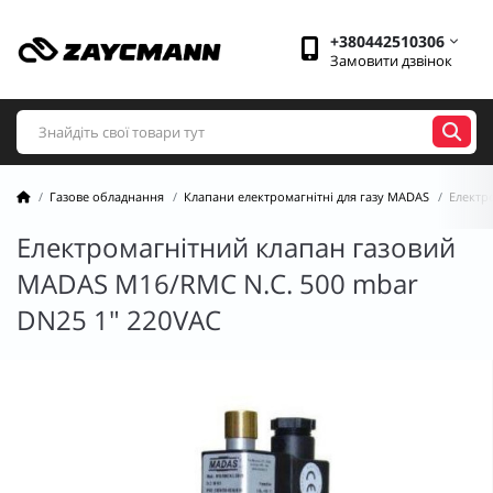
+380442510306
Замовити дзвінок
Газове обладнання
Клапани електромагнітні для газу MADAS
Електр
Електромагнітний клапан газовий
MADAS М16/RMС N.C. 500 mbar
DN25 1" 220VAC