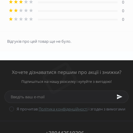
0
0
0
Відгуків про цей товар ще не було.
Хочете дізнаватися першим про акції і знижки?
Підпишіться на нашу розсилку і купуйте з вигодою!
Я прочитав
Політика конфіденційності
і згоден з вимогами