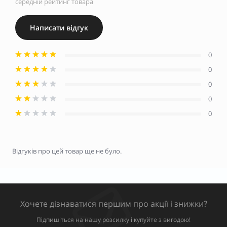
середній рейтинг товара
Написати відгук
0
0
0
0
0
Відгуків про цей товар ще не було.
Хочете дізнаватися першим про акції і знижки?
Підпишіться на нашу розсилку і купуйте з вигодою!