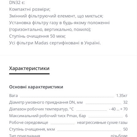
DN32 є:
Компактні розміри;
Змінний фільтруючий елемент, що миється;
Установка фільтру газу в будь-якому положенні
(горизонтально, вертикально, похило);
Ступінь очищення 50 мкм;
Усі фільтри Madas сертифіковані в Україні.
Характеристики
Основні характеристики
Вага
1.35кг
Діаметр умовного приєднання DN, мм
32
Діапазон робочих температур, °С
- 40 ... + 70
Максимальний робочий тиск Pmax, бар
6
Робоче середовище
неагрессивные сухие газы
Ступінь очищення, мкм
50
Тип приєднання
різьбове