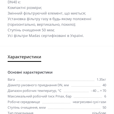
DN40 є:
Компактні розміри;
Змінний фільтруючий елемент, що миється;
Установка фільтру газу в будь-якому положенні
(горизонтально, вертикально, похило);
Ступінь очищення 50 мкм;
Усі фільтри Madas сертифіковані в Україні.
Характеристики
Основні характеристики
Вага
1.35кг
Діаметр умовного приєднання DN, мм
40
Діапазон робочих температур, °С
- 40 ... + 70
Максимальний робочий тиск Pmax, бар
6
Робоче середовище
неагресивні сухі гази
Ступінь очищення, мкм
50
Тип приєднання
різьбове