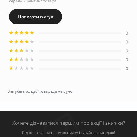
середній рейтинг товара
Написати відгук
0
0
0
0
0
Відгуків про цей товар ще не було.
Хочете дізнаватися першим про акції і знижки?
Підпишіться на нашу розсилку і купуйте з вигодою!