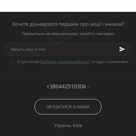
Хочете дізнаватися першим про акції і знижки?
Підпишіться на нашу розсилку і купуйте з вигодою!
Я прочитав
Політика конфіденційності
і згоден з вимогами
+380442510306
ЗВ'ЯЗАТИСЯ З НАМИ
Україна, Київ