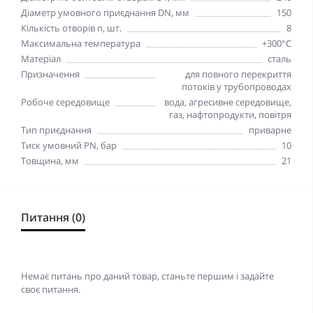
Діаметр умовного приєднання DN, мм
150
Кількість отворів n, шт.
8
Максимальна температура
+300°C
Матеріал
сталь
Призначення
для повного перекриття
потоків у трубопроводах
Робоче середовище
вода, агресивне середовище,
газ, нафтопродукти, повітря
Тип приєднання
приварне
Тиск умовний PN, бар
10
Товщина, мм
21
Питання (0)
Немає питань про даний товар, станьте першим і задайте
своє питання.