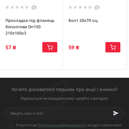
0
0
Прокладка під фланець
Болт 20х70 оц.
біконітова Dn150
210х160х3
57 ₴
59 ₴
Хочете дізнаватися першим про акції і знижки?
Підпишіться на нашу розсилку і купуйте з вигодою!
Я прочитав
Політика конфіденційності
і згоден з вимогами