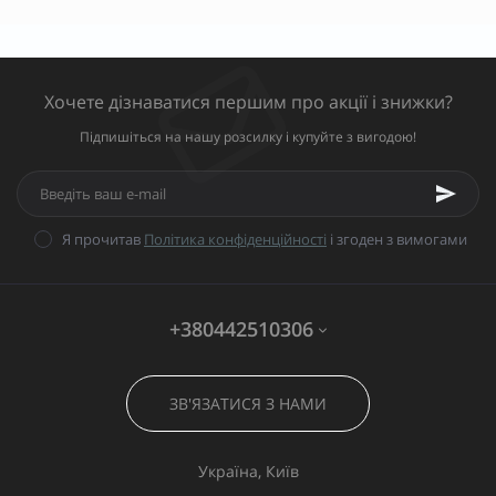
Хочете дізнаватися першим про акції і знижки?
Підпишіться на нашу розсилку і купуйте з вигодою!
Я прочитав
Політика конфіденційності
і згоден з вимогами
+380442510306
ЗВ'ЯЗАТИСЯ З НАМИ
Україна, Київ