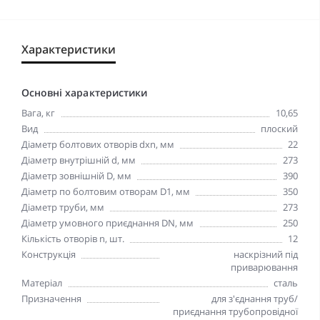
Характеристики
Основні характеристики
Вага, кг
10,65
Вид
плоский
Діаметр болтових отворів dxn, мм
22
Діаметр внутрішній d, мм
273
Діаметр зовнішній D, мм
390
Діаметр по болтовим отворам D1, мм
350
Діаметр труби, мм
273
Діаметр умовного приєднання DN, мм
250
Кількість отворів n, шт.
12
Конструкція
наскрізний під
приварювання
Матеріал
сталь
Призначення
для з'єднання труб/
приєднання трубопровідної