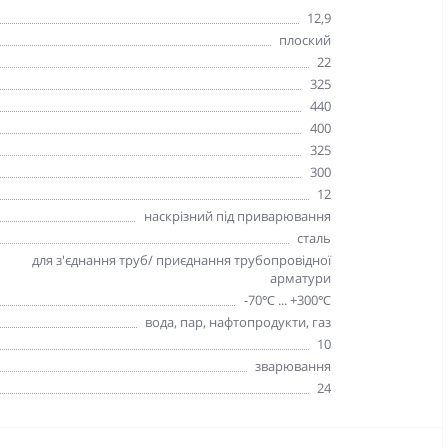
12,9
плоский
22
325
440
400
325
300
12
наскрізний під приварювання
сталь
для з'єднання труб/ приєднання трубопровідної
арматури
-70℃ ... +300℃
вода, пар, нафтопродукти, газ
10
зварювання
24