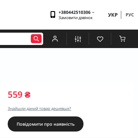
+380442510306
УКР
РУС
Замовити дзвінок
559 ₴
Знайшли даний товар дешевше?
Повідомити про наявність