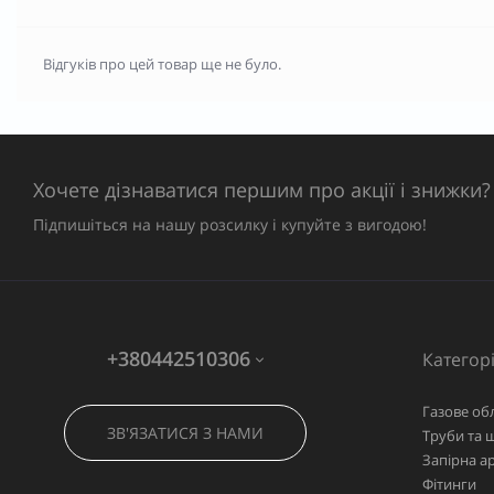
Відгуків про цей товар ще не було.
Хочете дізнаватися першим про акції і знижки?
Підпишіться на нашу розсилку і купуйте з вигодою!
+380442510306
Категорі
Газове об
ЗВ'ЯЗАТИСЯ З НАМИ
Труби та 
Запірна а
Фітинги