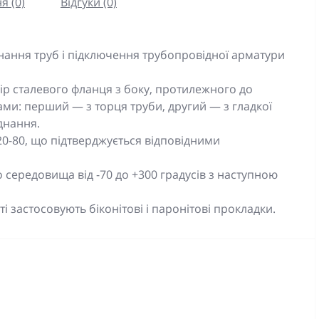
я (0)
Відгуки (0)
нання труб і підключення трубопровідної арматури
ір сталевого фланця з боку, протилежного до
ми: перший — з торця труби, другий — з гладкої
днання.
0-80, що підтверджується відповідними
середовища від -70 до +300 градусів з наступною
 застосовують біконітові і паронітові прокладки.