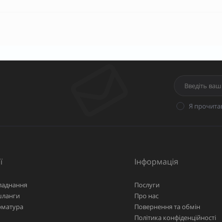
Я прочита
ї
Інформація
ладнання
Послуги
шланги
Про нас
рматура
Повернення та обмін
Політика конфіденційності