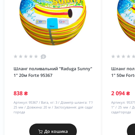
0
Шланг поливальний "Raduga Sunny"
Шланг пол
1" 20м Forte 95367
1" 50м Fort
838 ₴
2 094 ₴
Артикул:
95367
Вага, кг:
3
Діаметр шланга:
1"/
Артикул:
9537
25 мм
Довжина:
20 м
Застосування:
для сада/
1" / 25 мм
Д
города
сада/города
До кошика