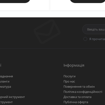
Я прочита
ї
Інформація
ладнання
Послуги
шланги
Про нас
рматура
Повернення та обмін
Політика конфіденційності
рний інструмент
Доставка та оплата
струмент
Публічна оферта