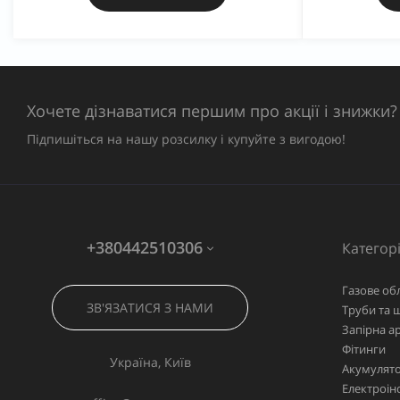
Хочете дізнаватися першим про акції і знижки?
Підпишіться на нашу розсилку і купуйте з вигодою!
+380442510306
Категорі
Газове об
ЗВ'ЯЗАТИСЯ З НАМИ
Труби та 
Запірна а
Фітинги
Україна, Київ
Акумулято
Електроін