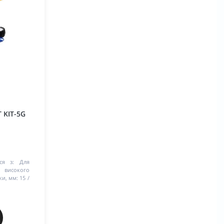
 KIT-5G
ся з:
Для
а високого
ки, мм:
15