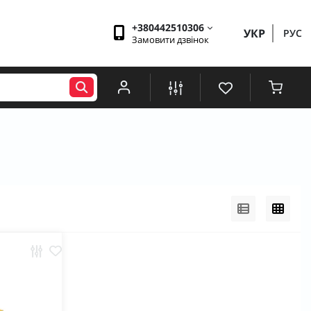
+380442510306
УКР
РУС
Замовити дзвінок