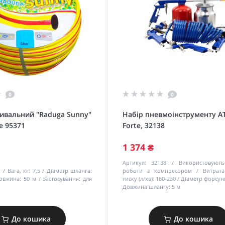
0
0
ивальний "Raduga Sunny"
Набір пневмоінструменту AT
e 95371
Forte, 32138
1 374 ₴
Артикул:
32138
Використовують
1
Вага, кг:
7,5
Діаметр шланга:
роботи з компресором
Витрат
овжина:
50 м
Застосування:
для
тиску (л/хв):
160-230
Діаметр форсун
Довжина шлангу:
5 м
До кошика
До кошика