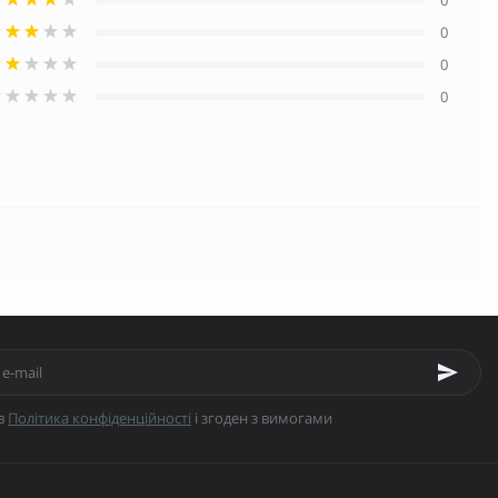
0
0
0
в
Політика конфіденційності
і згоден з вимогами