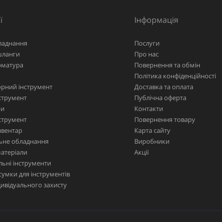
ї
Інформація
ладнання
Послуги
шланги
Про нас
рматура
Повернення та обмін
Політика конфіденційності
рний інструмент
Доставка та оплата
струмент
Публічна оферта
ри
Контакти
струмент
Повернення товару
нвентар
Карта сайту
ьне обладнання
Виробники
матеріали
Акції
ьні інструменти
сумки для інструментів
дивідуального захисту