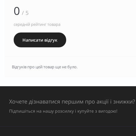
0
/ 5
середній рейтинг товара
Написати відгук
Відгуків про цей товар ще не було.
Хочете дізнаватися першим про акції і знижки?
Підпишіться на нашу розсилку і купуйте з вигодою!