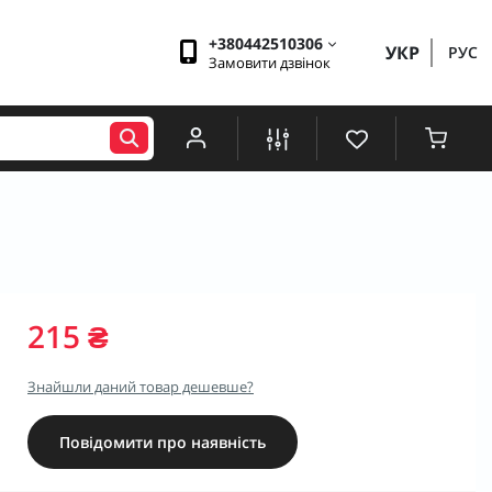
+380442510306
УКР
РУС
Замовити дзвінок
215 ₴
Знайшли даний товар дешевше?
Повідомити про наявність