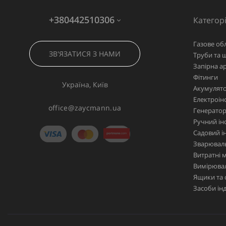
+380442510306
Категорі
Газове об
ЗВ'ЯЗАТИСЯ З НАМИ
Труби та 
Запірна а
Фітинги
Україна, Київ
Акумулято
Електроін
office@zaycmann.ua
Генерато
Ручний ін
Садовий і
Зварювал
Витратні 
Вимірювал
Ящики та 
Засоби ін