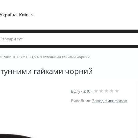
Україна, Київ 
 шланг ПВХ 1/2" ВВ 1,5 м з латунними гайками чорний
латунними гайками чорний
Відгуки:
(0)
Виробник:
Завод Никифоров