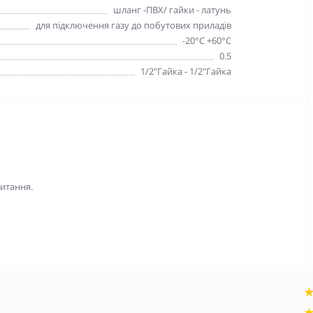
шланг -ПВХ/ гайки - латунь
для підключення газу до побутових приладів
-20°С +60°С
0.5
1/2"Гайка - 1/2"Гайка
питання.