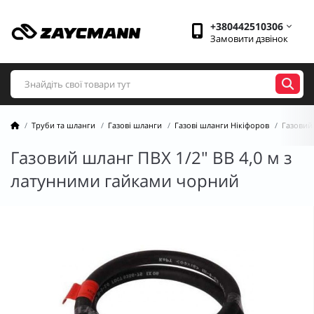
+380442510306
Замовити дзвінок
Труби та шланги
Газові шланги
Газові шланги Нікіфоров
Газовий
Газовий шланг ПВХ 1/2" ВВ 4,0 м з
латунними гайками чорний