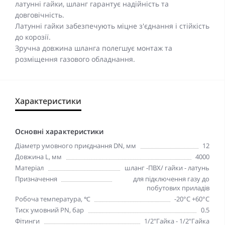
латунні гайки, шланг гарантує надійність та
довговічність.
Латунні гайки забезпечують міцне з'єднання і стійкість
до корозії.
Зручна довжина шланга полегшує монтаж та
розміщення газового обладнання.
Характеристики
Основні характеристики
Діаметр умовного приєднання DN, мм
12
Довжина L, мм
4000
Матеріал
шланг -ПВХ/ гайки - латунь
Призначення
для підключення газу до
побутових приладів
Робоча температура, ℃
-20°С +60°С
Тиск умовний PN, бар
0.5
Фітинги
1/2"Гайка - 1/2"Гайка