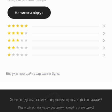
Написати відгук
0
0
0
0
0
Відгуків про цей товар ще не було.
Хочете дізнаватися першим про акції і знижки?
Підпишіться на нашу розсилку і купуйте з вигодою!