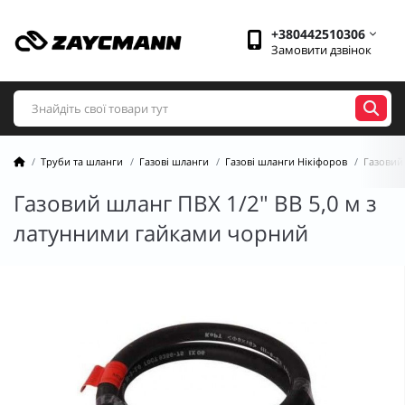
+380442510306
Замовити дзвінок
Труби та шланги
Газові шланги
Газові шланги Нікіфоров
Газовий
Газовий шланг ПВХ 1/2" ВВ 5,0 м з
латунними гайками чорний