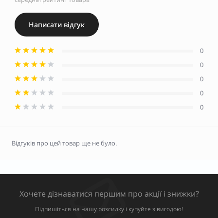
Написати відгук
0
0
0
0
0
Відгуків про цей товар ще не було.
Хочете дізнаватися першим про акції і знижки?
Підпишіться на нашу розсилку і купуйте з вигодою!