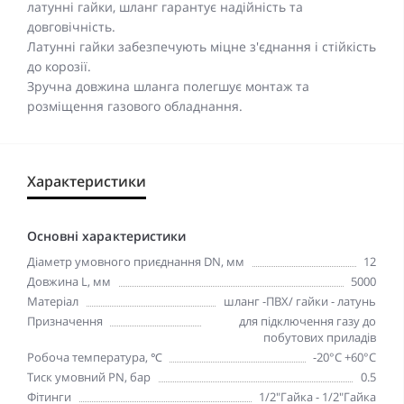
латунні гайки, шланг гарантує надійність та
довговічність.
Латунні гайки забезпечують міцне з'єднання і стійкість
до корозії.
Зручна довжина шланга полегшує монтаж та
розміщення газового обладнання.
Характеристики
Основні характеристики
Діаметр умовного приєднання DN, мм
12
Довжина L, мм
5000
Матеріал
шланг -ПВХ/ гайки - латунь
Призначення
для підключення газу до
побутових приладів
Робоча температура, ℃
-20°С +60°С
Тиск умовний PN, бар
0.5
Фітинги
1/2"Гайка - 1/2"Гайка