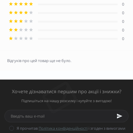
0
0
0
0
0
Відгуків про цей товар ще не було.
Хочете дізнаватися першим про акції і знижки?
Підпишіться на нашу розсилку і купуйте з вигодою!
Я прочитав
Політика конфіденційності
і згоден з вимогами