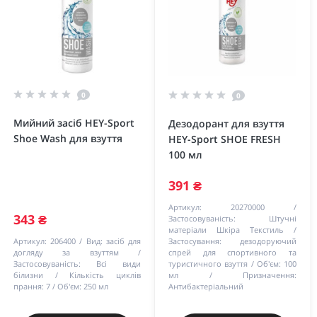
0
0
Мийний засіб HEY-Sport
Дезодорант для взуття
Shoe Wash для взуття
HEY-Sport SHOE FRESH
100 мл
391 ₴
Артикул:
20270000
343 ₴
Застосовуваність:
Штучні
матеріали Шкіра Текстиль
Артикул:
206400
Вид:
засіб для
Застосування:
дезодоруючий
догляду за взуттям
спрей для спортивного та
Застосовуваність:
Всі види
туристичного взуття
Об'єм:
100
білизни
Кількість циклів
мл
Призначення:
прання:
7
Об'єм:
250 мл
Антибактеріальний