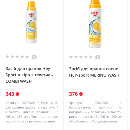
0
0
Засіб для прання Hey-
Засіб для прання вовни
Sport шкіра + текстиль
HEY-sport MERINO WASH
COMBI WASH
343 ₴
376 ₴
Артикул:
20733000
Вид:
засіб
Артикул:
20820000
для прання шкіри та текстилю
Застосування:
тканини із
Кількість циклів прання:
6
натуральних волокон
Кількість
Об'єм:
250 мл
Тип прання:
для
циклів прання:
13
Об'єм:
250 мл
машинного та ручного прання
Особливості:
Кондиціювання