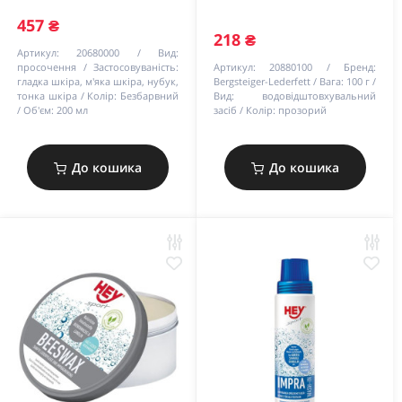
457 ₴
218 ₴
Артикул:
20680000
Вид:
просочення
Застосовуваність:
Артикул:
20880100
Бренд:
гладка шкіра, м'яка шкіра, нубук,
Bergsteiger-Lederfett
Вага:
100 г
тонка шкіра
Колір:
Безбарвний
Вид:
водовідштовхувальний
Об'єм:
200 мл
засіб
Колір:
прозорий
До кошика
До кошика