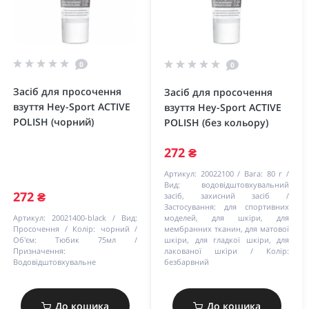
0
0
Засіб для просочення
Засіб для просочення
взуття Hey-Sport ACTIVE
взуття Hey-Sport ACTIVE
POLISH (чорний)
POLISH (без кольору)
272 ₴
Артикул:
20022100
Вага:
80 г
Вид:
водовідштовхувальний
272 ₴
засіб, захисний засіб
Застосування:
для спортивних
Артикул:
20021400-black
Вид:
моделей, для шкіри, для
Просочення
Колір:
чорний
мембранних тканин, для матової
Об'єм:
Тюбик 75мл
шкіри, для гладкої шкіри, для
Призначення:
лакованої шкіри
Колір:
Водовідштовхувальне
безбарвний
До кошика
До кошика