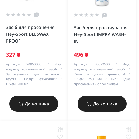
0
0
Засіб для просочення
Засіб для просочування
Hey-Sport BEESWAX
Hey-Sport IMPRA WASH-
PROOF
IN
327 ₴
496 ₴
Артикул:
20950000
Вид:
Артикул:
20652500
Вид:
водовідштовхувальний засіб
водовідштовхувальний засіб
Застосування:
для шкіряного
Кількість циклів прання:
4
взуття
Колір:
Безбарвний
Об'єм:
250 мл
Тип:
Рідке
Об'єм:
200 мг
просочення - ополіскувач
До кошика
До кошика