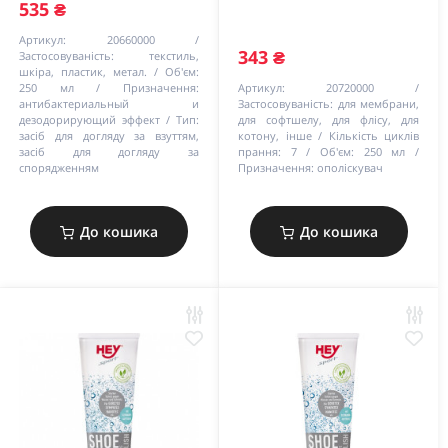
535 ₴
Артикул:
20660000
343 ₴
Застосовуваність:
текстиль,
шкіра, пластик, метал.
Об'єм:
250 мл
Призначення:
Артикул:
20720000
антибактериальный и
Застосовуваність:
для мембрани,
дезодорирующий эффект
Тип:
для софтшелу, для флісу, для
засіб для догляду за взуттям,
котону, інше
Кількість циклів
засіб для догляду за
прання:
7
Об'єм:
250 мл
спорядженням
Призначення:
ополіскувач
До кошика
До кошика