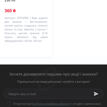
250 ml
360 ₴
Артикул:
20752000
Вид:
рідини
для прання
Застосування:
пухові куртки, подушки, спальні
мішки та інші вироби з пухом
Кількість циклів прання:
8-16
прань (залежно від рівня
забруднення)
Об'єм:
250 мл
Хочете дізнаватися першим про акції і знижки?
Підпишіться на нашу розсилку і купуйте з вигодою!
Я прочитав
Політика конфіденційності
і згоден з вимогами