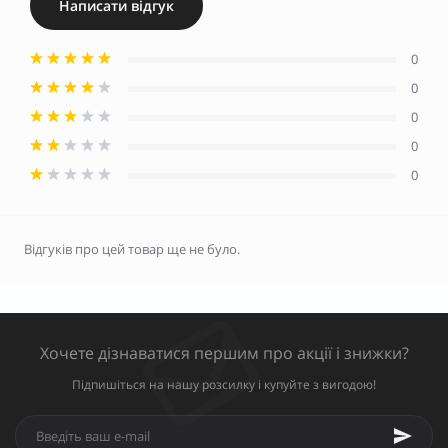
Написати відгук
0
0
0
0
0
Відгуків про цей товар ще не було.
Хочете дізнаватися першим про акції і знижки?
Підпишіться на нашу розсилку і купуйте з вигодою!