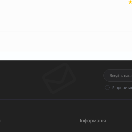
Я прочита
ї
Інформація