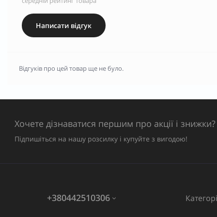
середній рейтинг товара
Написати відгук
Відгуків про цей товар ще не було.
Хочете дізнаватися першим про акції і знижки?
Підпишіться на нашу розсилку і купуйте з вигодою!
+380442510306
Категорі