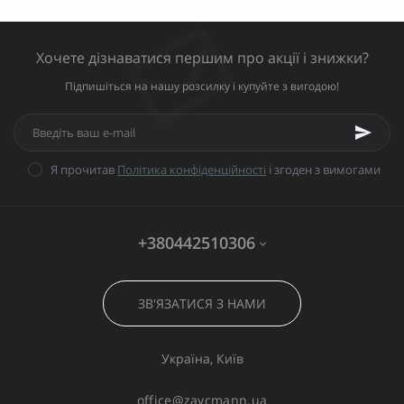
Хочете дізнаватися першим про акції і знижки?
Підпишіться на нашу розсилку і купуйте з вигодою!
Я прочитав
Політика конфіденційності
і згоден з вимогами
+380442510306
ЗВ'ЯЗАТИСЯ З НАМИ
Україна, Київ
office@zaycmann.ua