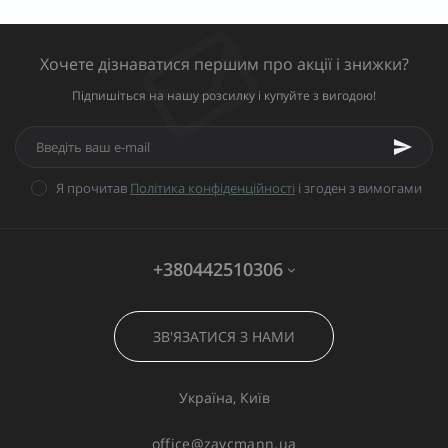
Хочете дізнаватися першим про акції і знижки?
Підпишіться на нашу розсилку і купуйте з вигодою!
Я прочитав
Політика конфіденційності
і згоден з вимогами
+380442510306
ЗВ'ЯЗАТИСЯ З НАМИ
Україна, Київ
office@zaycmann.ua