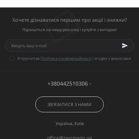
Хочете дізнаватися першим про акції і знижки?
Підпишіться на нашу розсилку і купуйте з вигодою!
Я прочитав
Політика конфіденційності
і згоден з вимогами
+380442510306
ЗВ'ЯЗАТИСЯ З НАМИ
Україна, Київ
office@zaycmann.ua