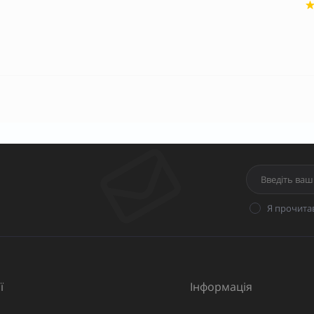
Я прочита
ї
Інформація