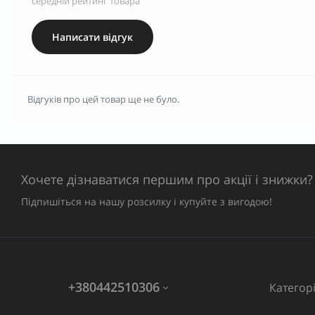
середній рейтинг товара
Написати відгук
Відгуків про цей товар ще не було.
Хочете дізнаватися першим про акції і знижки?
Підпишіться на нашу розсилку і купуйте з вигодою!
+380442510306
Категорі