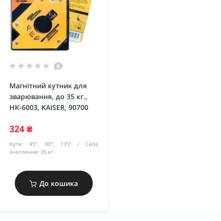
0
Магнітний кутник для
зварювання, до 35 кг.,
HК-6003, KAISER, 90700
324 ₴
Кути:
45º, 90º, 135º
Сила
зчеплення:
35 кг
До кошика