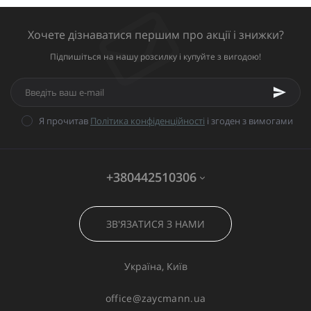
Хочете дізнаватися першим про акції і знижки?
Підпишіться на нашу розсилку і купуйте з вигодою!
Я прочитав
Політика конфіденційності
і згоден з вимогами
+380442510306
ЗВ'ЯЗАТИСЯ З НАМИ
Україна, Київ
office@zaycmann.ua