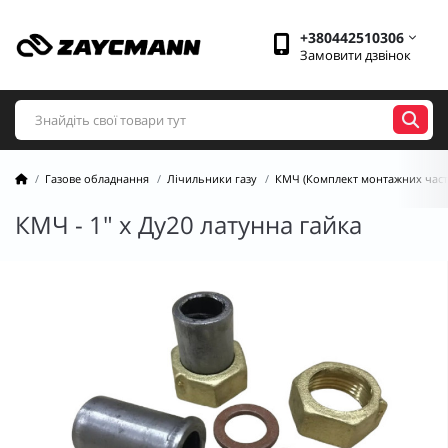
+380442510306
Замовити дзвінок
Газове обладнання
Лічильники газу
КМЧ (Комплект монтажних част
КМЧ - 1" х Ду20 латунна гайка