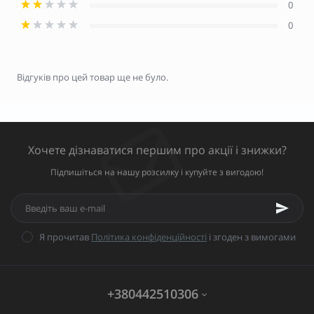
0
0
Відгуків про цей товар ще не було.
Хочете дізнаватися першим про акції і знижки?
Підпишіться на нашу розсилку і купуйте з вигодою!
Я прочитав
Політика конфіденційності
і згоден з вимогами
+380442510306