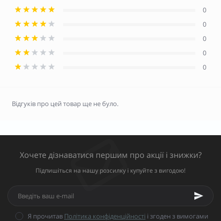
0
0
0
0
0
Відгуків про цей товар ще не було.
Хочете дізнаватися першим про акції і знижки?
Підпишіться на нашу розсилку і купуйте з вигодою!
Я прочитав
Політика конфіденційності
і згоден з вимогами