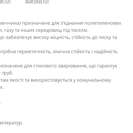
я (0)
Відгуки (0)
імеччина) призначене для з’єднання поліетиленових
, газу та інших середовищ під тиском.
 забезпечує високу міцність, стійкість до тиску та
рібна герметичність, хімічна стійкість і надійність
призначене для стикового зварювання, що гарантує
 труб.
там якості та використовується у комунальному
х.
.
емператур.