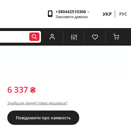
+380442510306
УКР
РУС
Замовити дзвінок
6 337 ₴
Знайшли даний товар дешевше?
Повідомити про наявність