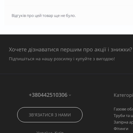
Відгуків про цей товар ще не було.
Хочете дізнаватися першим про акції і знижки?
Підпишіться на нашу розсилку і купуйте з вигодою!
+380442510306
Категорі
Газове об
ЗВ'ЯЗАТИСЯ З НАМИ
Труби та 
Запірна а
Фітинги
Україна, Київ