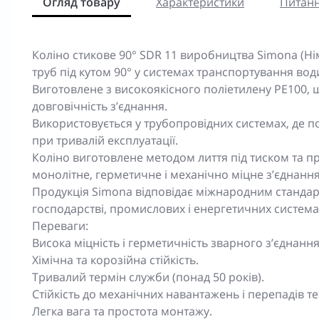
Огляд товару
Характеристики
Питанн
Коліно стикове 90° SDR 11 виробництва Simona (Н
труб під кутом 90° у системах транспортування води
Виготовлене з високоякісного поліетилену PE100, що
довговічність з’єднання.
Використовується у трубопровідних системах, де пот
при тривалій експлуатації.
Коліно виготовлене методом лиття під тиском та 
монолітне, герметичне і механічно міцне з’єднання
Продукція Simona відповідає міжнародним стандар
господарстві, промислових і енергетичних система
Переваги:
Висока міцність і герметичність зварного з’єднання
Хімічна та корозійна стійкість.
Тривалий термін служби (понад 50 років).
Стійкість до механічних навантажень і перепадів т
Легка вага та простота монтажу.