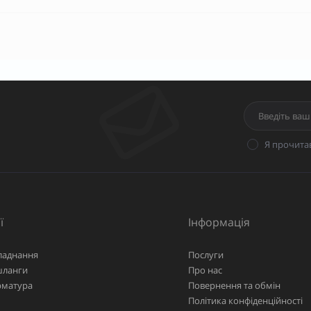
Я прочита
ї
Інформація
ладнання
Послуги
шланги
Про нас
рматура
Повернення та обмін
Політика конфіденційності