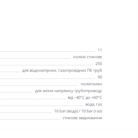
11
коліно стикове
250
для водонапірних, газопровідних ПЕ труб
90
поліетилен
для зміни напрямку трубопроводу
від –40°C до +60°C
вода, газ
16 bar (вода) / 10 bar (газ)
стикове зварювання