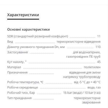
Характеристики
Основні характеристики
SDR (стандартний розмірний коефіцієнт)
11
Вид
терморезисторне відведення
Діаметр умовного приєднання Dn, мм
110
Застосування
для водонапірних,
газопровідних ПЕ труб
Кут нахилу, °
45
Матеріал
поліетилен
Призначення
відведення для зміни
напрямку трубопроводу
Робоча температура, ℃
від -5 °C до + 40 °C
Робоче середовище
вода, газ
Робочий тиск, бар
16 bar (вода) / 10 bar (газ)
Тип приєднання
терморезисторне
зварювання