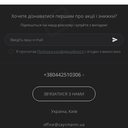
Хочете дізнаватися першим про акції і знижки?
Підпишіться на нашу розсилку і купуйте з вигодою!
Я прочитав
Політика конфіденційності
і згоден з вимогами
+380442510306
ЗВ'ЯЗАТИСЯ З НАМИ
Україна, Київ
office@zaycmann.ua