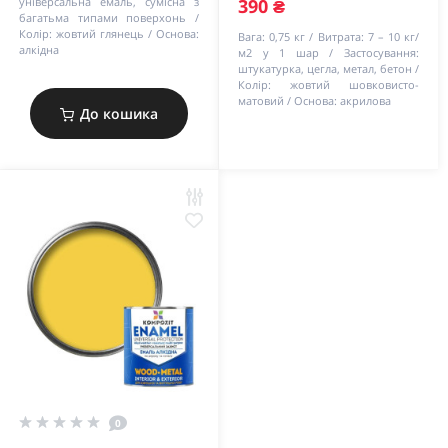
універсальна емаль, сумісна з
390 ₴
багатьма типами поверхонь
Колір:
жовтий глянець
Основа:
Вага:
0,75 кг
Витрата:
7 – 10 кг/
алкідна
м2 у 1 шар
Застосування:
штукатурка, цегла, метал, бетон
Колір:
жовтий шовковисто-
матовий
Основа:
акрилова
До кошика
0