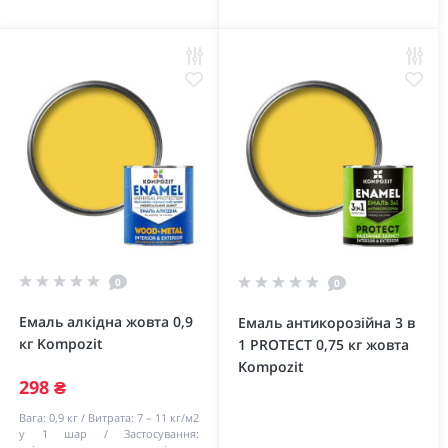
0
0
Емаль алкідна жовта 0,9
Емаль антикорозійна 3 в
кг Kompozit
1 PROTECT 0,75 кг жовта
Kompozit
298 ₴
Вага:
0,9 кг
Витрата:
7 – 11 кг/м2
у 1 шар
Застосування: