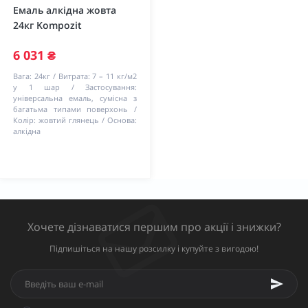
Емаль алкідна жовта
24кг Kompozit
6 031 ₴
Вага:
24кг
Витрата:
7 – 11 кг/м2
у 1 шар
Застосування:
універсальна емаль, сумісна з
багатьма типами поверхонь
Колір:
жовтий глянець
Основа:
алкідна
Хочете дізнаватися першим про акції і знижки?
Підпишіться на нашу розсилку і купуйте з вигодою!