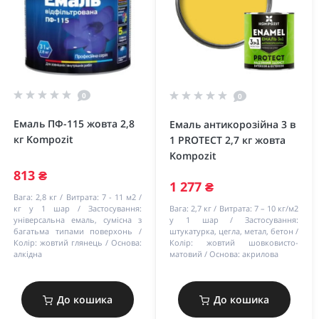
0
0
Емаль ПФ-115 жовта 2,8
Емаль антикорозійна 3 в
кг Kompozit
1 PROTECT 2,7 кг жовта
Kompozit
813 ₴
1 277 ₴
Вага:
2,8 кг
Витрата:
7 - 11 м2 /
кг у 1 шар
Застосування:
Вага:
2,7 кг
Витрата:
7 – 10 кг/м2
універсальна емаль, сумісна з
у 1 шар
Застосування:
багатьма типами поверхонь
штукатурка, цегла, метал, бетон
Колір:
жовтий глянець
Основа:
Колір:
жовтий шовковисто-
алкідна
матовий
Основа:
акрилова
До кошика
До кошика