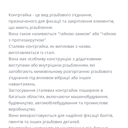
Контргайка - це вид різьбового з'єднання,
призначеного для фіксації та закріплення елементів,
що мають різьблення.
Вона також називається "гайкою-замком" або "гайкою
з протизакруткою".
Сталева контргайка, як випливає з назви,
виготовляється із сталі.
Вона має особливу конструкцію з додатковими
виступами або внутрішнім різьбленням, які
запобігають мимовільному розгортанню різьбового
з'єднання під впливом вібрації або інших
навантажень.
Застосування сталевих контргайок поширене в
багатьох областях, включаючи машинобудування,
будівництво, автомобілебудування та промислове
виробництво.
Вони використовуються для надійної фіксації болтів,
гвинтів та інших різьбових деталей.
Контргайка накручується на зовнішнє різьблення