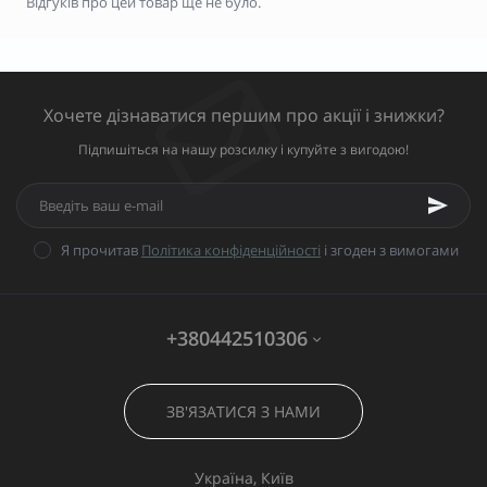
Відгуків про цей товар ще не було.
Хочете дізнаватися першим про акції і знижки?
Підпишіться на нашу розсилку і купуйте з вигодою!
Я прочитав
Політика конфіденційності
і згоден з вимогами
+380442510306
ЗВ'ЯЗАТИСЯ З НАМИ
Україна, Київ