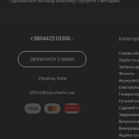
Підпишіться на нашу розсилку і купуйте з вигодою!
+380442510306
Категорі
Газове об
ЗВ'ЯЗАТИСЯ З НАМИ
Труби та 
Запірна а
Фітинги
Україна, Київ
Акумулято
Електроін
office@zaycmann.ua
Генерато
Ручний ін
Садовий і
Зварювал
Витратні 
Вимірювал
Ящики та 