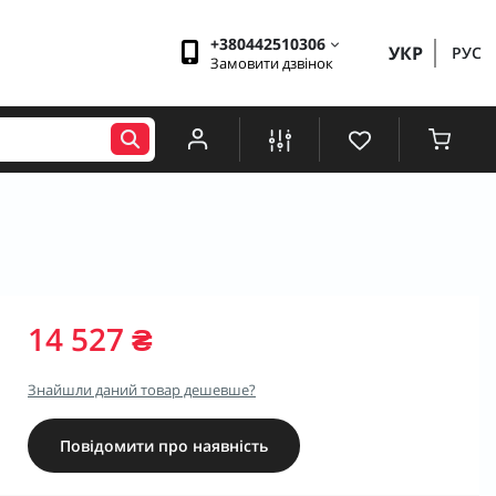
+380442510306
УКР
РУС
Замовити дзвінок
14 527 ₴
Знайшли даний товар дешевше?
Повідомити про наявність