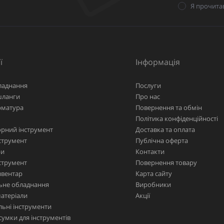
Я прочита
ї
Інформація
ладнання
Послуги
шланги
Про нас
рматура
Повернення та обмін
Політика конфіденційності
рний інструмент
Доставка та оплата
струмент
Публічна оферта
ри
Контакти
струмент
Повернення товару
нвентар
Карта сайту
ьне обладнання
Виробники
матеріали
Акції
ьні інструменти
сумки для інструментів