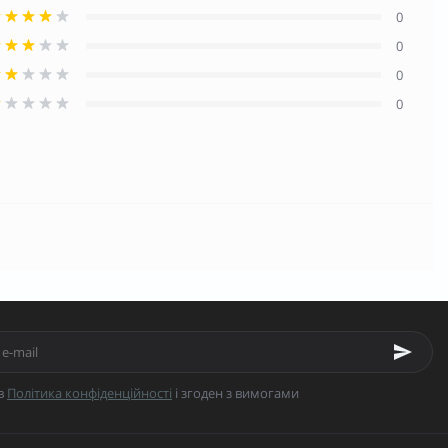
0
0
0
0
в
Політика конфіденційності
і згоден з вимогами