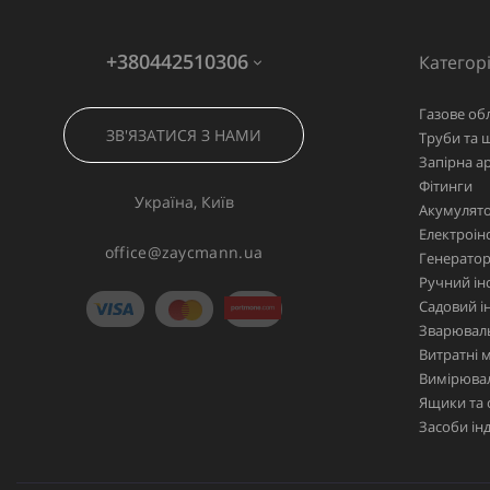
+380442510306
Категорі
Газове об
ЗВ'ЯЗАТИСЯ З НАМИ
Труби та 
Запірна а
Фітинги
Україна, Київ
Акумулято
Електроін
office@zaycmann.ua
Генерато
Ручний ін
Садовий і
Зварювал
Витратні 
Вимірювал
Ящики та 
Засоби ін