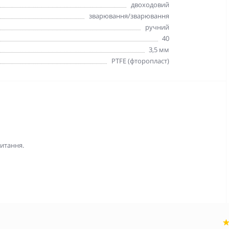
двоходовий
зварювання/зварювання
ручний
40
3,5 мм
PTFE (фторопласт)
питання.