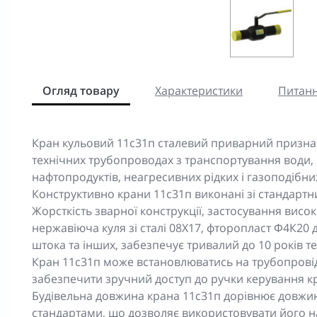
Огляд товару
Характеристики
Питанн
Кран кульовий 11c31п сталевий приварний признач
технічних трубопроводах з транспортування води, 
нафтопродуктів, неагресивних рідких і газоподібн
Конструктивно крани 11с31п виконані зі стандарт
Жорсткість зварної конструкції, застосування висок
нержавіюча куля зі сталі 08Х17, фторопласт Ф4К20
штока та інших, забезпечує тривалий до 10 років те
Кран 11с31п може встановлюватись на трубопровід
забезпечити зручний доступ до ручки керування к
Будівельна довжина крана 11с31п дорівнює довжин
стандартами, що дозволяє використовувати його на