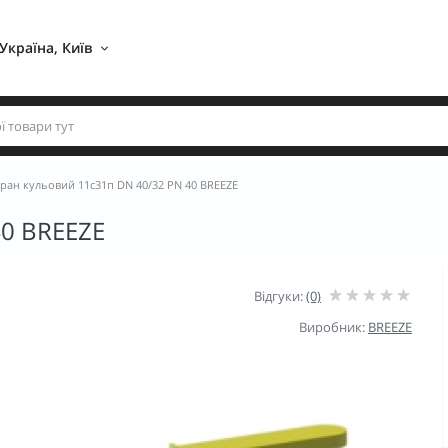
Україна, Київ 
ран кульовий 11с31п DN 40/32 PN 40 BREEZE
40 BREEZE
Відгуки:
(0)
Виробник:
BREEZE