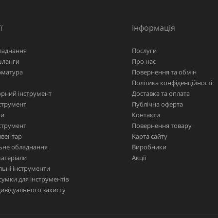
ї
Інформація
ладнання
Послуги
шланги
Про нас
рматура
Повернення та обмін
Політика конфіденційності
рний інструмент
Доставка та оплата
струмент
Публічна оферта
ри
Контакти
струмент
Повернення товару
нвентар
Карта сайту
ьне обладнання
Виробники
матеріали
Акції
ьні інструменти
сумки для інструментів
дивідуального захисту