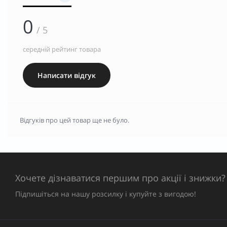
0
/ 5
середній рейтинг товара
Написати відгук
Відгуків про цей товар ще не було.
Хочете дізнаватися першим про акції і знижки?
Підпишіться на нашу розсилку і купуйте з вигодою!