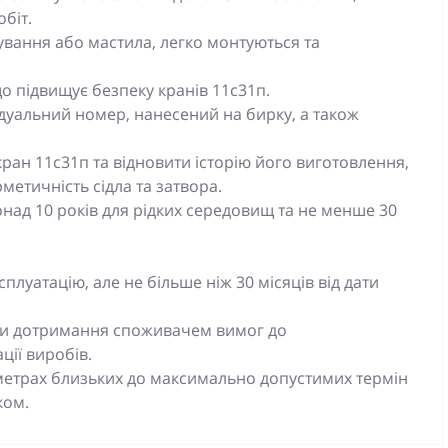
біт.
ування або мастила, легко монтуються та
о підвищує безпеку кранів 11с31п.
дуальний номер, нанесений на бирку, а також
ран 11с31п та відновити історію його виготовлення,
етичність сідла та затвора.
над 10 років для рідких середовищ та не менше 30
сплуатацію, але не більше ніж 30 місяців від дати
мови дотримання споживачем вимог до
ції виробів.
аметрах близьких до максимально допустимих термін
ком.