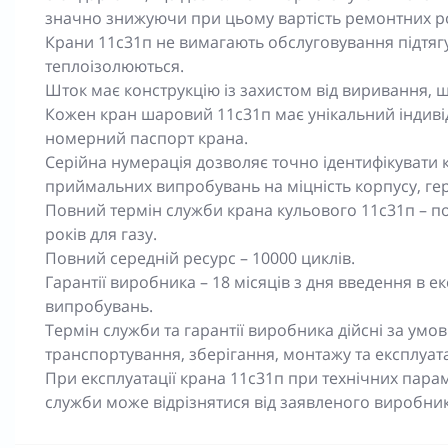
значно знижуючи при цьому вартість ремонтних ро
Крани 11с31п не вимагають обслуговування підтяг
теплоізолюються.
Шток має конструкцію із захистом від виривання, щ
Кожен кран шаровий 11с31п має унікальний індиві
номерний паспорт крана.
Серійна нумерація дозволяє точно ідентифікувати к
приймальних випробувань на міцність корпусу, герм
Повний термін служби крана кульового 11с31п – по
років для газу.
Повний середній ресурс – 10000 циклів.
Гарантії виробника – 18 місяців з дня введення в ек
випробувань.
Термін служби та гарантії виробника дійсні за у
транспортування, зберігання, монтажу та експлуата
При експлуатації крана 11с31п при технічних пар
служби може відрізнятися від заявленого виробни