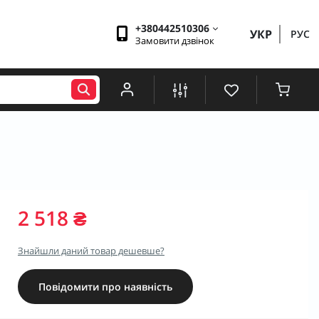
+380442510306
УКР
РУС
Замовити дзвінок
2 518 ₴
Знайшли даний товар дешевше?
Повідомити про наявність