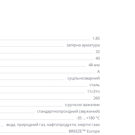
1.85
запірна арматура
32
40
48 мм
А
суцільнозварний
сталь
11с31п
260
з ручкою важелем
стандартнопрохідний (звужений)
-35 ... +180 °С
вода, природний газ, нафтопродукти, інертні гази
BREEZE™ Europe