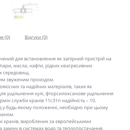
я (0)
Відгуки (0)
ений для встановлення як запірний пристрій на
пари, масла, нафти, рідких неагресивних
их середовищ.
ним звуженим проходом.
оякісних та надійних матеріалів, таких як
 для ущільнення кулі, фторсилоксанове ущільнення
рмін служби кранів 11с31п надійність – 10.
 у будь-якому положенні, необхідно при цьому
раном.
і кранів, вироблених за європейськими
 заміну в системах водо та теплопостачання,