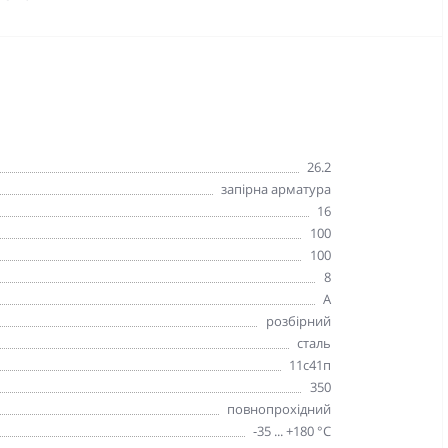
26.2
запірна арматура
16
100
100
8
А
розбірний
cталь
11с41п
350
повнопрохідний
-35 ... +180 °С