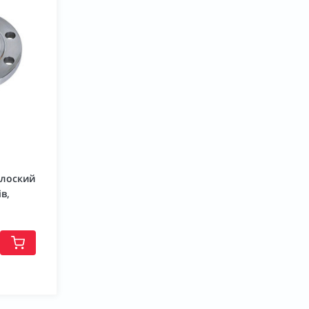
плоский
в,