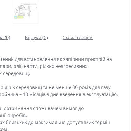
я (0)
Відгуки (0)
Схожі товари
ений для встановлення як запірний пристрій на
ари, олії, нафти, рідких неагресивних
их середовищ.
рідких середовищ та не менше 30 років для газу.
робника – 18 місяців з дня введення в експлуатацію,
мови дотримання споживачем вимог до
ції виробів.
рах близьких до максимально допустимих термін
ком.