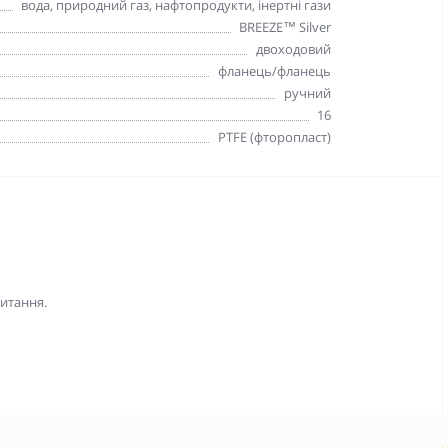
вода, природний газ, нафтопродукти, інертні гази
BREEZE™ Silver
двоходовий
фланець/фланець
ручний
16
PTFE (фторопласт)
питання.