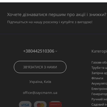
Хочете дізнаватися першим про акції і знижки?
Підпишіться на нашу розсилку і купуйте з вигодою!
+380442510306
Категорі
Газове об
ЗВ'ЯЗАТИСЯ З НАМИ
Труби та 
Запірна а
Фітинги
Україна, Київ
Акумулято
Електроін
office@zaycmann.ua
Генерато
Ручний ін
Садовий і