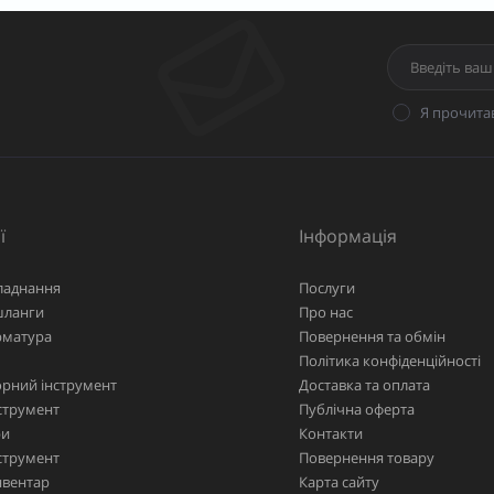
Я прочита
ї
Інформація
ладнання
Послуги
шланги
Про нас
рматура
Повернення та обмін
Політика конфіденційності
рний інструмент
Доставка та оплата
струмент
Публічна оферта
ри
Контакти
струмент
Повернення товару
нвентар
Карта сайту