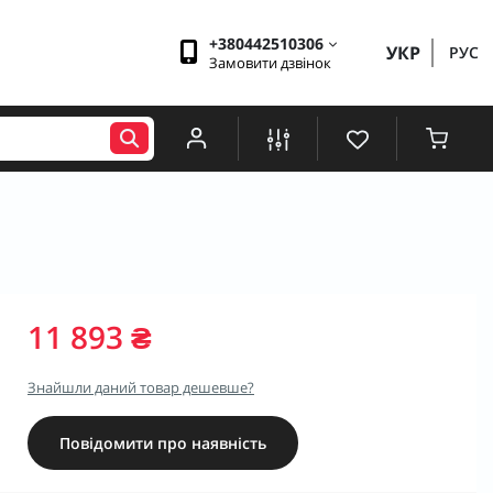
+380442510306
УКР
РУС
Замовити дзвінок
11 893 ₴
Знайшли даний товар дешевше?
Повідомити про наявність