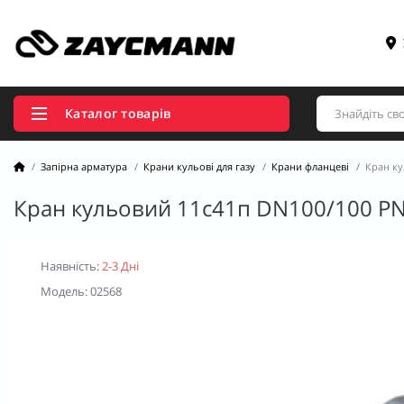
Каталог товарів
Запірна арматура
Крани кульові для газу
Крани фланцеві
Кран ку
Кран кульовий 11с41п DN100/100 PN
Наявність:
2-3 Дні
Модель: 02568