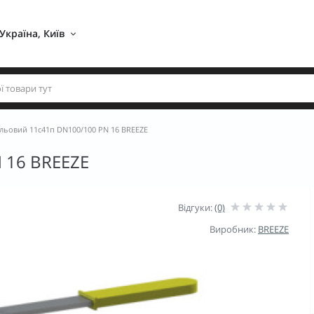
Україна, Київ 
льовий 11с41п DN100/100 PN 16 BREEZE
 16 BREEZE
Відгуки:
(0)
Виробник:
BREEZE