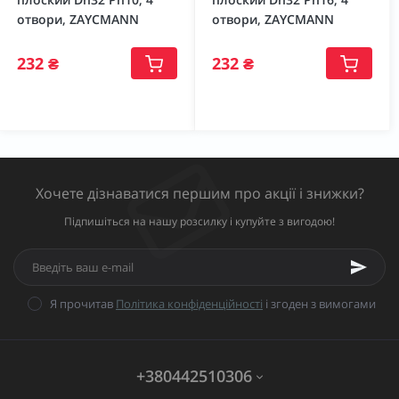
отвори, ZAYCMANN
отвори, ZAYCMANN
232 ₴
232 ₴
Хочете дізнаватися першим про акції і знижки?
Підпишіться на нашу розсилку і купуйте з вигодою!
Я прочитав
Політика конфіденційності
і згоден з вимогами
+380442510306