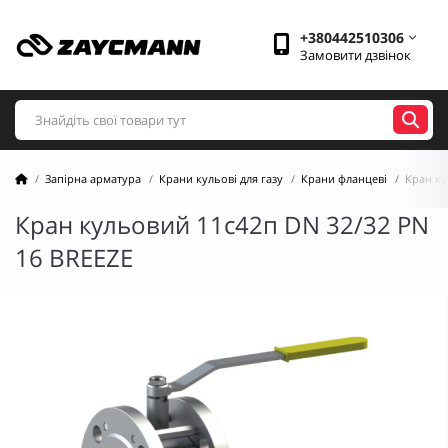
+380442510306
Замовити дзвінок
Запірна арматура
Крани кульові для газу
Крани фланцеві
Кран ку
Кран кульовий 11с42п DN 32/32 PN
16 BREEZE