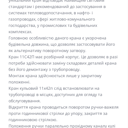
унікальний кран відповідає найвищим світовим
стандартам і рекомендований до застосування в
системах тепловодопостачання, в нафто- і
газопроводах, сфері житлово-комунального
господарства, у промислових та будівельних
комплексах.
Головною особливістю даного крана є укорочена
будівельна довжина, що дозволяє застосовувати його
як альтернативу поворотному затвору.
Кран 11С42П має розбірний корпус. Це дозволяє в разі
потреби здійснювати заміну складових деталей крана
без його демонтажу з трубопроводу.
Монтаж крана здійснюється лише у закритому
положенні.
Кран кульовий 11x42п слід встановлювати на
трубопроводі в місцях, доступних для огляду та
обслуговування.
Відкриття крана проводиться поворотом ручки-важеля
проти годинникової стрілки до упору, закриття за
годинниковою стрілкою.
Положення ручки паралельно прохідному каналу кулі