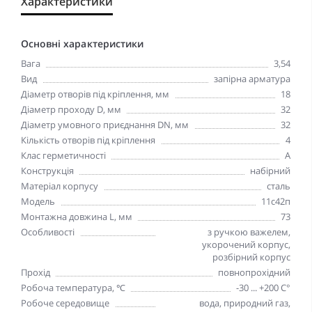
Характеристики
Основні характеристики
Вага
3,54
Вид
запірна арматура
Діаметр отворів під кріплення, мм
18
Діаметр проходу D, мм
32
Діаметр умовного приєднання DN, мм
32
Кількість отворів під кріплення
4
Клас герметичності
А
Конструкція
набірний
Матеріал корпусу
сталь
Модель
11c42п
Монтажна довжина L, мм
73
Особливості
з ручкою важелем,
укорочений корпус,
розбірний корпус
Прохід
повнопрохідний
Робоча температура, ℃
-30 ... +200 С°
Робоче середовище
вода, природний газ,