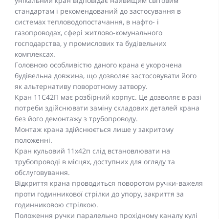
унікальний кран відповідає найвищим світовим
стандартам і рекомендований до застосування в
системах тепловодопостачання, в нафто- і
газопроводах, сфері житлово-комунального
господарства, у промислових та будівельних
комплексах.
Головною особливістю даного крана є укорочена
будівельна довжина, що дозволяє застосовувати його
як альтернативу поворотному затвору.
Кран 11С42П має розбірний корпус. Це дозволяє в разі
потреби здійснювати заміну складових деталей крана
без його демонтажу з трубопроводу.
Монтаж крана здійснюється лише у закритому
положенні.
Кран кульовий 11x42п слід встановлювати на
трубопроводі в місцях, доступних для огляду та
обслуговування.
Відкриття крана проводиться поворотом ручки-важеля
проти годинникової стрілки до упору, закриття за
годинниковою стрілкою.
Положення ручки паралельно прохідному каналу кулі