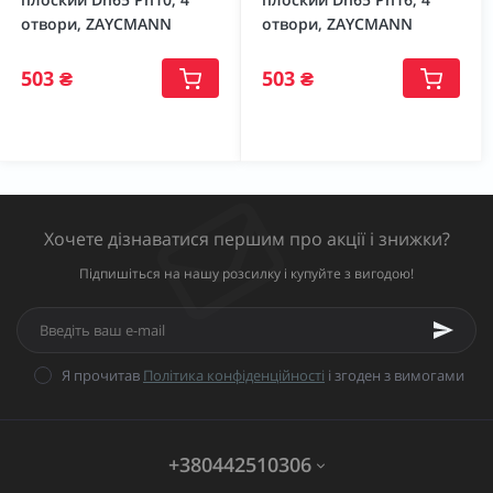
отвори, ZAYCMANN
отвори, ZAYCMANN
503 ₴
503 ₴
Хочете дізнаватися першим про акції і знижки?
Підпишіться на нашу розсилку і купуйте з вигодою!
Я прочитав
Політика конфіденційності
і згоден з вимогами
+380442510306