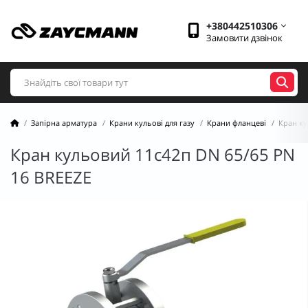
+380442510306
Замовити дзвінок
Запірна арматура
Крани кульові для газу
Крани фланцеві
Кран ку
Кран кульовий 11с42п DN 65/65 PN
16 BREEZE