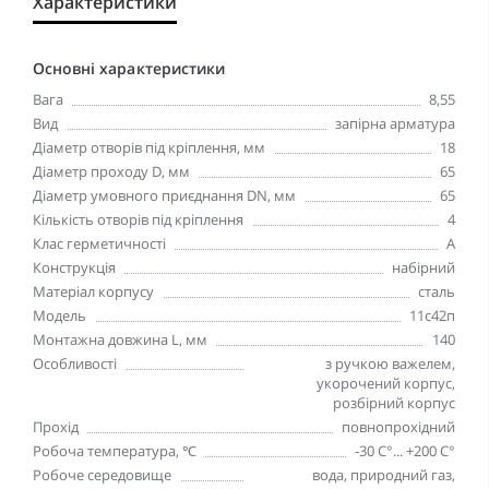
Характеристики
Основні характеристики
Вага
8,55
Вид
запірна арматура
Діаметр отворів під кріплення, мм
18
Діаметр проходу D, мм
65
Діаметр умовного приєднання DN, мм
65
Кількість отворів під кріплення
4
Клас герметичності
А
Конструкція
набірний
Матеріал корпусу
сталь
Модель
11c42п
Монтажна довжина L, мм
140
Особливості
з ручкою важелем,
укорочений корпус,
розбірний корпус
Прохід
повнопрохідний
Робоча температура, ℃
-30 С°... +200 С°
Робоче середовище
вода, природний газ,