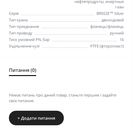
нефтепродукты, инертные
газы
Серія
BREEZE™ Silver
Тип крана
двоходовий
Тип приєднання
фланець/фланець
Тип приводу
ручний
Тиск умовний PN, бар
16
Ущільнення кулі
PTFE (фторопласт)
Питання (0)
Немає питань про даний товар, станьте першим і задайте
своє питання.
+ Додати питання