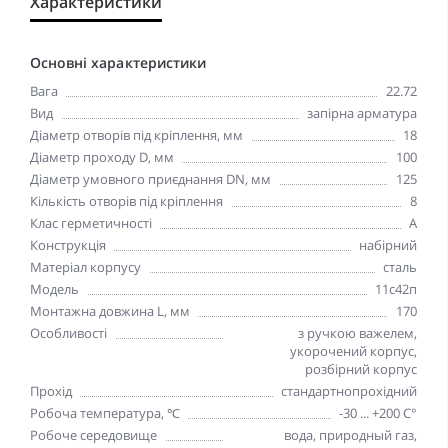
Характеристики
Основні характеристики
Вага
22.72
Вид
запірна арматура
Діаметр отворів під кріплення, мм
18
Діаметр проходу D, мм
100
Діаметр умовного приєднання DN, мм
125
Кількість отворів під кріплення
8
Клас герметичності
А
Конструкція
набірний
Матеріал корпусу
сталь
Модель
11c42п
Монтажна довжина L, мм
170
Особливості
з ручкою важелем,
укорочений корпус,
розбірний корпус
Прохід
стандартнопрохідний
Робоча температура, ℃
-30 ... +200 С°
Робоче середовище
вода, природный газ,