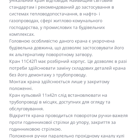
унікальний кран відповідає найвищим світовим
стандартам і рекомендований до застосування в
системах тепловодопостачання, в нафто- і
газопроводах, сфері житлово-комунального
господарства, у промислових та будівельних
комплексах.
Головною особливістю даного крана є укорочена
будівельна довжина, що дозволяє застосовувати його
як альтернативу поворотному затвору.
Кран 11С42П має розбірний корпус. Це дозволяє в разі
потреби здійснювати заміну складових деталей крана
без його демонтажу з трубопроводу.
Монтаж крана здійснюється лише у закритому
положенні.
Кран кульовий 11x42п слід встановлювати на
трубопроводі в місцях, доступних для огляду та
обслуговування.
Відкриття крана проводиться поворотом ручки-важеля
проти годинникової стрілки до упору, закриття за
годинниковою стрілкою.
Положення ручки паралельно прохідному каналу кулі