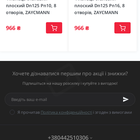
плоский Dn125 Pn10, 8
плоский Dn125 Pn16, 8
отворів, ZAYCMANN
отворів, ZAYCMANN
966 ₴
966 ₴
Хочете дізнаватися першим про акції і знижки?
Підпишіться на нашу розсилку і купуйте з вигодою!
Я прочитав
Політика конфіденційності
і згоден з вимогами
+380442510306