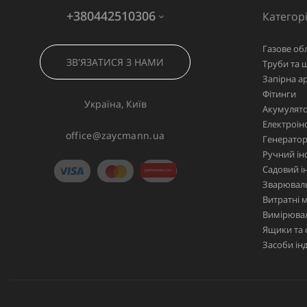
+380442510306
Категорі
Газове об
ЗВ'ЯЗАТИСЯ З НАМИ
Труби та 
Запірна а
Фітинги
Україна, Київ
Акумулято
Електроін
office@zaycmann.ua
Генерато
Ручний ін
Садовий і
Зварювал
Витратні 
Вимірювал
Ящики та 
Засоби ін