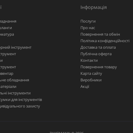
ї
Інформація
ладнання
Послуги
шланги
Про нас
рматура
Повернення та обмін
Політика конфіденційності
рний інструмент
Доставка та оплата
струмент
Публічна оферта
ри
Контакти
струмент
Повернення товару
нвентар
Карта сайту
ьне обладнання
Виробники
матеріали
Акції
ьні інструменти
сумки для інструментів
дивідуального захисту