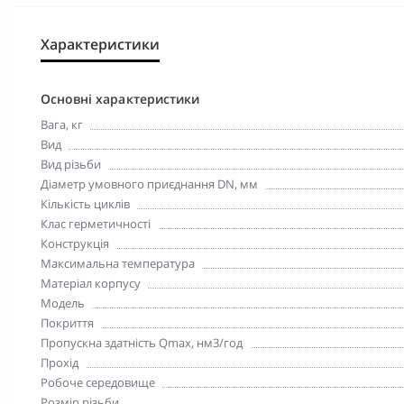
Характеристики
Основні характеристики
Вага, кг
Вид
Вид різьби
Діаметр умовного приєднання DN, мм
Кількість циклів
Клас герметичності
Конструкція
Максимальна температура
Матеріал корпусу
Модель
Покриття
Пропускна здатність Qmax, нм3/год
Прохід
Робоче середовище
Розмір різьби