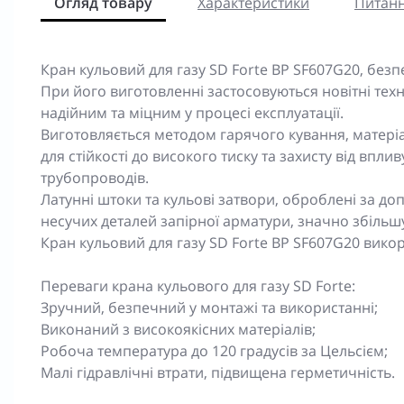
Огляд товару
Характеристики
Питанн
Кран кульовий для газу SD Forte ВР SF607G20, безп
При його виготовленні застосовуються новітні техн
надійним та міцним у процесі експлуатації.
Виготовляється методом гарячого кування, матеріа
для стійкості до високого тиску та захисту від впл
трубопроводів.
Латунні штоки та кульові затвори, оброблені за 
несучих деталей запірної арматури, значно збільшу
Кран кульовий для газу SD Forte ВР SF607G20 вико
Переваги крана кульового для газу SD Forte:
Зручний, безпечний у монтажі та використанні;
Виконаний з високоякісних матеріалів;
Робоча температура до 120 градусів за Цельсієм;
Малі гідравлічні втрати, підвищена герметичність.