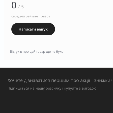
0
/ 5
середній рейтинг товара
Написати відгук
Відгуків про цей товар ще не було.
Хочете дізнаватися першим про акції і знижки?
Підпишіться на нашу розсилку і купуйте з вигодою!