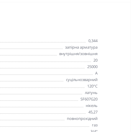
0,344
запірна арматура
внутрішня/зовнішня
20
25000
А
суцільнозварний
120°C
латунь
SF607G20
нікель
45,27
повнопрохідний
газ
3/4"