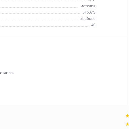
метелик
SF607G
різьбове
40
питання.