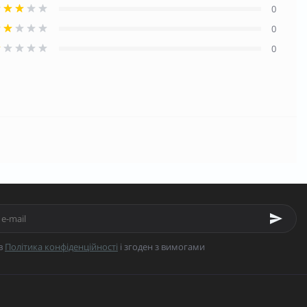
0
0
0
в
Політика конфіденційності
і згоден з вимогами