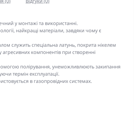
я (0)
Відгуки (0)
ечний у монтажі та використанні.
ології, найкращі матеріали, завдяки чому є
лом служить спеціальна латунь, покрита нікелем
иву агресивних компонентів при створенні
допомогою полірування, унеможливлюють закипання
ючи термін експлуатації.
ристовується в газопровідних системах.