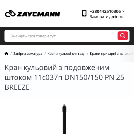
+380442510306
Замовити дзвінок
Запірна арматура
Крани кульові для газу
Крани приварні зі штоком
Кран кульовий з подовженим
штоком 11с037п DN150/150 PN 25
BREEZE