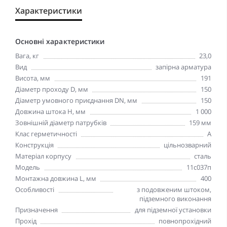
Характеристики
Основні характеристики
Вага, кг
23,0
Вид
запірна арматура
Висота, мм
191
Діаметр проходу D, мм
150
Діаметр умовного приєднання DN, мм
150
Довжина штока Н, мм
1 000
Зовнішній діаметр патрубків
159 мм
Клас герметичності
А
Конструкція
цільнозварний
Матеріал корпусу
сталь
Модель
11с037п
Монтажна довжина L, мм
400
Особливості
з подовженим штоком,
підземного виконання
Призначення
для підземної установки
Прохід
повнопрохідний