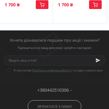
1 700 ₴
1 700 ₴
Хочете дізнаватися першим про акції і знижки?
Підпишіться на нашу розсилку і купуйте з вигодою!
Я прочитав
Політика конфіденційності
і згоден з вимогами
+380442510306
ЗВ'ЯЗАТИСЯ З НАМИ