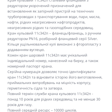
Кран кульовий 11c342п сталевий фланцевий з
редуктором укорочений призначений для
встановлення як запірний пристрій на технічних
трубопроводах з транспортування води, пари, масла,
нафти, рідких неагресивних нафтопродуктів,
неагресивних рідких та газоподібних середовищ.
Кран кульовий 11с342п – фланець/фланець, з ручним
редуктором PN16, розбірний фланцевий серії Silver.
Кільця ущільнювальної кулі виконані з фторопласту з
додаванням вуглецю.
Кожен кран шаровий 11с342п має унікальний
індивідуальний номер, нанесений на бирку, а також
номерний паспорт крана.
Серійна нумерація дозволяє точно ідентифікувати
кран 11с342п та відновити історію його виготовлення,
приймальних випробувань на міцність корпусу,
герметичність сідла та затвора.
Повний термін служби крана кульового 11с342п -
понад 10 років для рідких середовищ та не менше 30
років для газу.
Повний середній ресурс – 10000 циклів.