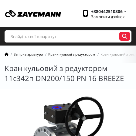
+380442510306
Замовити дзвінок
Запірна арматура
Крани кульові з редуктором
Кран кульовий з ред
Кран кульовий з редуктором
11с342п DN200/150 PN 16 BREEZE