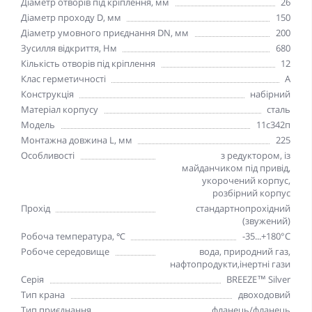
Діаметр отворів під кріплення, мм
26
Діаметр проходу D, мм
150
Діаметр умовного приєднання DN, мм
200
Зусилля відкриття, Hм
680
Кількість отворів під кріплення
12
Клас герметичності
А
Конструкція
набірний
Матеріал корпусу
сталь
Модель
11с342п
Монтажна довжина L, мм
225
Особливості
з редуктором, із
майданчиком під привід,
укорочений корпус,
розбірний корпус
Прохід
стандартнопрохідний
(звужений)
Робоча температура, ℃
-35...+180°С
Робоче середовище
вода, природний газ,
нафтопродукти,інертні гази
Серія
BREEZE™ Silver
Тип крана
двоходовий
Тип приєднання
фланець/фланець