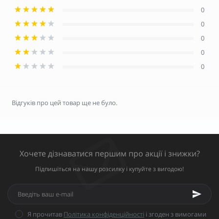
0
0
0
0
0
Відгуків про цей товар ще не було.
Хочете дізнаватися першим про акції і знижки?
Підпишіться на нашу розсилку і купуйте з вигодою!
Я прочитав
Політика конфіденційності
і згоден з вимогами